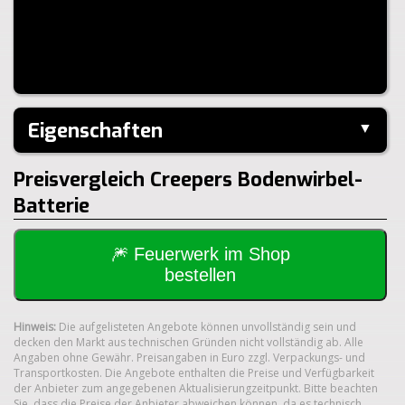
Eigenschaften
▼
Hersteller:
Lesli
Preisvergleich Creepers Bodenwirbel-
Klasse:
1.4G
Batterie
🎆 Feuerwerk im Shop
bestellen
Hinweis:
Die aufgelisteten Angebote können unvollständig sein und
decken den Markt aus technischen Gründen nicht vollständig ab. Alle
Angaben ohne Gewähr. Preisangaben in Euro zzgl. Verpackungs- und
Transportkosten. Die Angebote enthalten die Preise und Verfügbarkeit
der Anbieter zum angegebenen Aktualisierungzeitpunkt. Bitte beachten
Sie, dass die Preise der Anbieter abweichen können, da es technisch