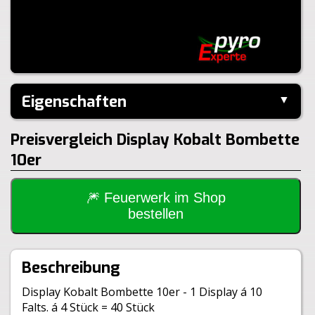
Eigenschaften
▼
Hersteller:
Keller
Preisvergleich Display Kobalt Bombette
Performance:
I-Shape
Inhalt je Pack:
40 Stück
10er
Inhalt je VE:
20 Stück
Gewicht Brutto:
600g
🎆 Feuerwerk im Shop
Gewicht Netto:
49g
bestellen
Klasse:
1.4S
Beschreibung
Display Kobalt Bombette 10er - 1 Display á 10
Falts. á 4 Stück = 40 Stück