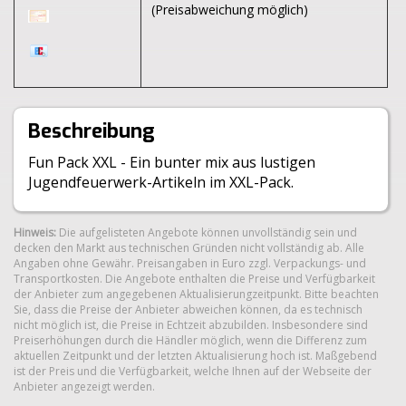
(Preisabweichung möglich)
Beschreibung
Fun Pack XXL - Ein bunter mix aus lustigen
Jugendfeuerwerk-Artikeln im XXL-Pack.
Hinweis:
Die aufgelisteten Angebote können unvollständig sein und
decken den Markt aus technischen Gründen nicht vollständig ab. Alle
Angaben ohne Gewähr. Preisangaben in Euro zzgl. Verpackungs- und
Transportkosten. Die Angebote enthalten die Preise und Verfügbarkeit
der Anbieter zum angegebenen Aktualisierungzeitpunkt. Bitte beachten
Sie, dass die Preise der Anbieter abweichen können, da es technisch
nicht möglich ist, die Preise in Echtzeit abzubilden. Insbesondere sind
Preiserhöhungen durch die Händler möglich, wenn die Differenz zum
aktuellen Zeitpunkt und der letzten Aktualisierung hoch ist. Maßgebend
ist der Preis und die Verfügbarkeit, welche Ihnen auf der Webseite der
Anbieter angezeigt werden.