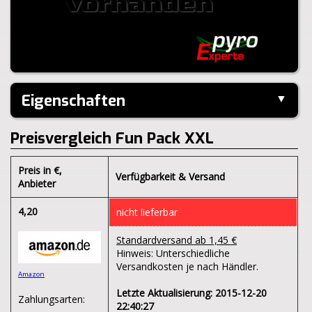
Eigenschaften
▼
Hersteller:
Keller
Preisvergleich Fun Pack XXL
Inhalt je Pack:
9 Stück
Klasse:
1.4S
Preis in €
,
Verfügbarkeit & Versand
Anbieter
4,20
nicht lieferbar
Standardversand ab 1,45 €
Hinweis: Unterschiedliche
Versandkosten je nach Händler.
Amazon
Letzte Aktualisierung: 2015-12-20
Zahlungsarten:
22:40:27