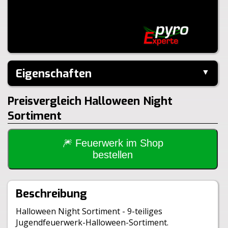
Eigenschaften
▼
Hersteller:
Keller
Preisvergleich Halloween Night
Inhalt je VE:
40 Stück
Sortiment
Größe:
41x21x41cm
Gewicht Brutto:
290g
Gewicht Netto:
112g
🎆 Feuerwerk im Shop
Klasse:
1.4S
bestellen
Beschreibung
Halloween Night Sortiment - 9-teiliges
Jugendfeuerwerk-Halloween-Sortiment.