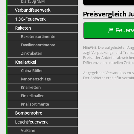
bis 150g NEM
Verbundfeuerwerk
Preisvergleich 
1.3G-Feuerwerk
Raketen
🎆 Feue
Raketensortimente
Familiensortimente
Hinweis:
Die aufgelisteten An
zzgl. Verpackungs- und Transp
Zinkraketen
Preise der Anbieter abweichen
Knallartikel
Differenz zum aktuellen Zeitp
China-Böller
Angegebene Versandkosten si
Der Anbieter erhält für vermit
Kanonenschläge
Knallketten
Einzelknaller
Knallsortimente
Bombenrohre
Leuchtfeuerwerk
Vulkane