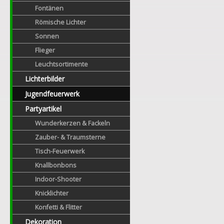
Fontänen
Römische Lichter
Sonnen
Flieger
Leuchtsortimente
Lichterbilder
Jugendfeuerwerk
Partyartikel
Wunderkerzen & Fackeln
Zauber- & Traumsterne
Tisch-Feuerwerk
Knallbonbons
Indoor-Shooter
Knicklichter
Konfetti & Flitter
Dekoration