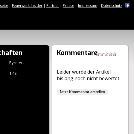
tseite
|
Feuerwerk-Insider
|
Partner
|
Presse
|
Impressum
|
Datenschutz
|
chaften
Kommentare
Pyro-Art
Leider wurde der Artikel
1.4S
bislang noch nicht bewertet.
Jetzt Kommentar erstellen