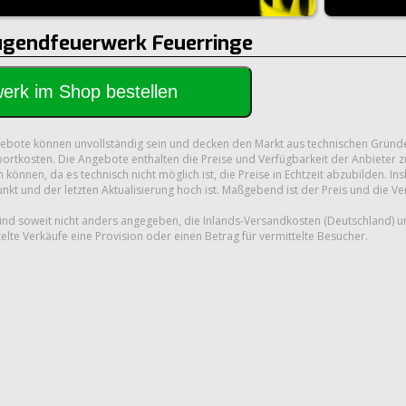
Jugendfeuerwerk Feuerringe
rwerk im Shop bestellen
gebote können unvollständig sein und decken den Markt aus technischen Gründe
ortkosten. Die Angebote enthalten die Preise und Verfügbarkeit der Anbieter z
 können, da es technisch nicht möglich ist, die Preise in Echtzeit abzubilden.
unkt und der letzten Aktualisierung hoch ist. Maßgebend ist der Preis und die V
nd soweit nicht anders angegeben, die Inlands-Versandkosten (Deutschland) 
telte Verkäufe eine Provision oder einen Betrag für vermittelte Besucher.