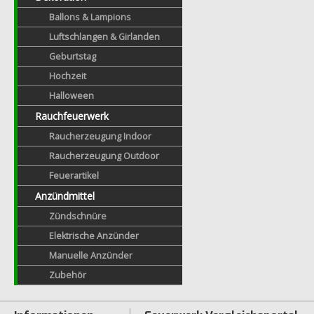
Ballons & Lampions
Luftschlangen & Girlanden
Geburtstag
Hochzeit
Halloween
Rauchfeuerwerk
Raucherzeugung Indoor
Raucherzeugung Outdoor
Feuerartikel
Anzündmittel
Zündschnüre
Elektrische Anzünder
Manuelle Anzünder
Zubehör