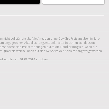
n nicht vollständig ab. Alle Angaben ohne Gewähr. Preisangaben in Euro
um angegebenen Aktualisierungzeitpunkt. Bitte beachten Sie, dass die
 Insbesondere sind Preiserhöhungen durch die Händler möglich, wenn die
erfügbarkeit, welche Ihnen auf der Webseite der Anbieter angezeigt werden.
und wurden am 01.01.2014 erhoben.