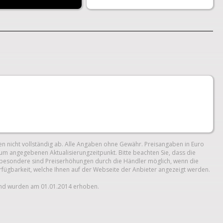
n nicht vollständig ab. Alle Angaben ohne Gewähr. Preisangaben in Euro
um angegebenen Aktualisierungzeitpunkt. Bitte beachten Sie, dass die
 Insbesondere sind Preiserhöhungen durch die Händler möglich, wenn die
erfügbarkeit, welche Ihnen auf der Webseite der Anbieter angezeigt werden.
und wurden am 01.01.2014 erhoben.