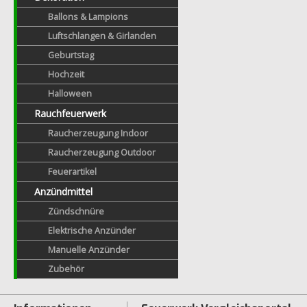
Ballons & Lampions
Luftschlangen & Girlanden
Geburtstag
Hochzeit
Halloween
Rauchfeuerwerk
Raucherzeugung Indoor
Raucherzeugung Outdoor
Feuerartikel
Anzündmittel
Zündschnüre
Elektrische Anzünder
Manuelle Anzünder
Zubehör