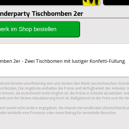
Kinderparty Tischbomben 2er
rwerk im Shop bestellen
mben 2er - Zwei Tischbomen mit lustiger Konfetti-Füllung.
gebote können unvollständig sein und decken den Markt aus technischen Gründe
ortkosten. Die Angebote enthalten die Preise und Verfügbarkeit der Anbieter z
 können, da es technisch nicht möglich ist, die Preise in Echtzeit abzubilden.
unkt und der letzten Aktualisierung hoch ist. Maßgebend ist der Preis und die V
nd soweit nicht anders angegeben, die Inlands-Versandkosten (Deutschland) 
telte Verkäufe eine Provision oder einen Betrag für vermittelte Besucher.