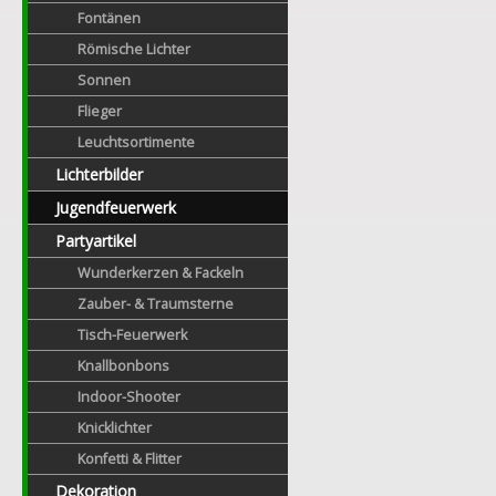
Fontänen
Römische Lichter
Sonnen
Flieger
Leuchtsortimente
Lichterbilder
Jugendfeuerwerk
Partyartikel
Wunderkerzen & Fackeln
Zauber- & Traumsterne
Tisch-Feuerwerk
Knallbonbons
Indoor-Shooter
Knicklichter
Konfetti & Flitter
Dekoration