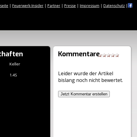
tseite
|
Feuerwerk-Insider
|
Partner
|
Presse
|
Impressum
|
Datenschutz
|
chaften
Kommentare
Keller
Leider wurde der Artikel
1.4S
bislang noch nicht bewertet.
Jetzt Kommentar erstellen