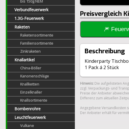
bis 150g NEM
Verbundfeuerwerk
Preisvergleich 
1.3G-Feuerwerk
Raketen
🎆 Feue
Raketensortimente
Familiensortimente
Beschreibung
Zinkraketen
Knallartikel
Kinderparty Tischbo
1 Pack á 2 Stück
China-Böller
Kanonenschläge
Hinweis:
Die aufgelisteten An
Knallketten
zzgl. Verpackungs- und Transp
Einzelknaller
Preise der Anbieter abweichen
Differenz zum aktuellen Zeitp
Knallsortimente
Angegebene Versandkosten si
Bombenrohre
Der Anbieter erhält für vermit
Leuchtfeuerwerk
Vulkane