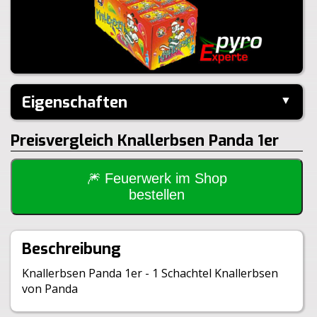
Eigenschaften
▼
Hersteller:
Panda
Preisvergleich Knallerbsen Panda 1er
Inhalt je Pack:
50 Stück
Inhalt je VE:
50 Stück
Gewicht Brutto:
150g
🎆 Feuerwerk im Shop
Gewicht Netto:
3g
bestellen
Klasse:
1.4S
BAM:
BAM-F1-0112
Beschreibung
Knallerbsen Panda 1er - 1 Schachtel Knallerbsen
von Panda