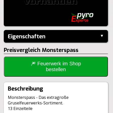
Eigenschaften
▼
Hersteller:
Keller
Preisvergleich Monsterspass
Inhalt je Pack:
13 Stück
Inhalt je VE:
20 Stück
Gewicht Brutto:
350g
🎆 Feuerwerk im Shop
Gewicht Netto:
130g
bestellen
Klasse:
1.4S
Beschreibung
Monsterspass - Das extragroße
Gruselfeuerwerks-Sortiment.
13 Einzelteile