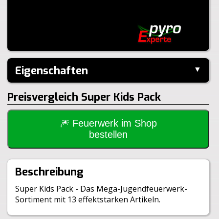
Eigenschaften
▼
Hersteller:
Keller
Preisvergleich Super Kids Pack
Inhalt je Pack:
13 Stück
Inhalt je VE:
40 Stück
Größe:
63x31x29cm
🎆 Feuerwerk im Shop
Gewicht Brutto:
192g
bestellen
Gewicht Netto:
36g
Klasse:
1.4S
BAM:
BAM-3472/05VP
Beschreibung
Super Kids Pack - Das Mega-Jugendfeuerwerk-
Sortiment mit 13 effektstarken Artikeln.