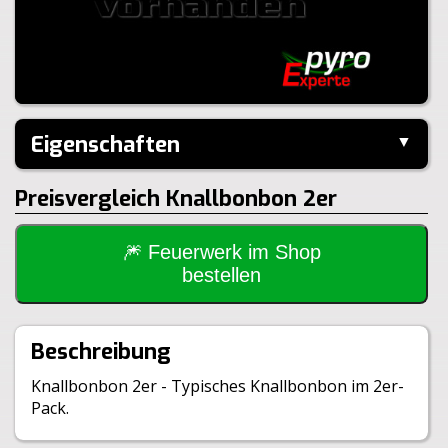
Eigenschaften
▼
Hersteller:
Keller
Preisvergleich Knallbonbon 2er
Inhalt je Pack:
2 Stück
Gewicht Brutto:
36g
Klasse:
1.4S
🎆 Feuerwerk im Shop
BAM:
BAM-PI-0681
bestellen
Beschreibung
Knallbonbon 2er - Typisches Knallbonbon im 2er-
Pack.