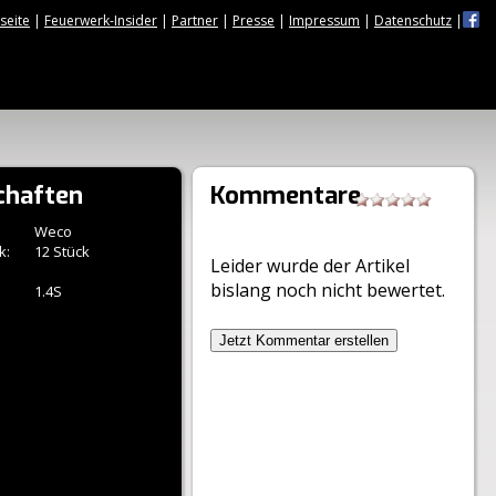
tseite
|
Feuerwerk-Insider
|
Partner
|
Presse
|
Impressum
|
Datenschutz
|
chaften
Kommentare
Weco
k:
12 Stück
Leider wurde der Artikel
bislang noch nicht bewertet.
1.4S
Jetzt Kommentar erstellen