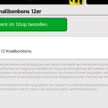
Knallbonbons 12er
rwerk im Shop bestellen
 12 Knallbonbons.
gebote können unvollständig sein und decken den Markt aus technischen Gründe
ortkosten. Die Angebote enthalten die Preise und Verfügbarkeit der Anbieter z
 können, da es technisch nicht möglich ist, die Preise in Echtzeit abzubilden.
unkt und der letzten Aktualisierung hoch ist. Maßgebend ist der Preis und die V
nd soweit nicht anders angegeben, die Inlands-Versandkosten (Deutschland) 
telte Verkäufe eine Provision oder einen Betrag für vermittelte Besucher.