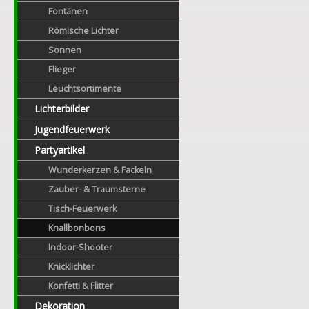
Fontänen
Römische Lichter
Sonnen
Flieger
Leuchtsortimente
Lichterbilder
Jugendfeuerwerk
Partyartikel
Wunderkerzen & Fackeln
Zauber- & Traumsterne
Tisch-Feuerwerk
Knallbonbons
Indoor-Shooter
Knicklichter
Konfetti & Flitter
Dekoration