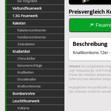
bis 150g NEM
Verbundfeuerwerk
Preisvergleich 
1.3G-Feuerwerk
Raketen
🎆 Feue
Raketensortimente
Familiensortimente
Beschreibung
Zinkraketen
Knallartikel
Knallbonbons 12er -
China-Böller
Kanonenschläge
Hinweis:
Die aufgelisteten An
zzgl. Verpackungs- und Transp
Knallketten
Preise der Anbieter abweichen
Differenz zum aktuellen Zeitp
Einzelknaller
Knallsortimente
Angegebene Versandkosten si
Der Anbieter erhält für vermit
Bombenrohre
Leuchtfeuerwerk
Vulkane