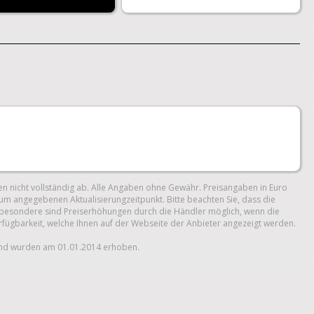
n nicht vollständig ab. Alle Angaben ohne Gewähr. Preisangaben in Euro
um angegebenen Aktualisierungzeitpunkt. Bitte beachten Sie, dass die
 Insbesondere sind Preiserhöhungen durch die Händler möglich, wenn die
erfügbarkeit, welche Ihnen auf der Webseite der Anbieter angezeigt werden.
und wurden am 01.01.2014 erhoben.