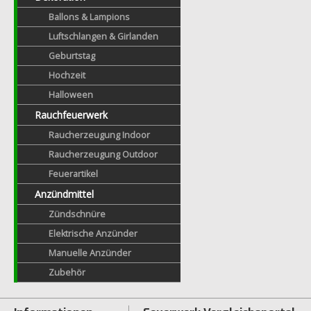
Ballons & Lampions
Luftschlangen & Girlanden
Geburtstag
Hochzeit
Halloween
Rauchfeuerwerk
Raucherzeugung Indoor
Raucherzeugung Outdoor
Feuerartikel
Anzündmittel
Zündschnüre
Elektrische Anzünder
Manuelle Anzünder
Zubehör