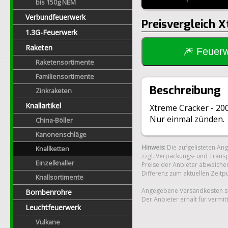
bis 150g NEM
Verbundfeuerwerk
Preisvergleich 
1.3G-Feuerwerk
Raketen
🎆 Feue
Raketensortimente
Familiensortimente
Beschreibung
Zinkraketen
Knallartikel
Xtreme Cracker - 200
Nur einmal zünden.
China-Böller
Kanonenschläge
Hinweis:
Die aufgelisteten An
Knallketten
zzgl. Verpackungs- und Transp
Einzelknaller
Preise der Anbieter abweichen
Differenz zum aktuellen Zeitp
Knallsortimente
Angegebene Versandkosten si
Bombenrohre
Der Anbieter erhält für vermit
Leuchtfeuerwerk
Vulkane