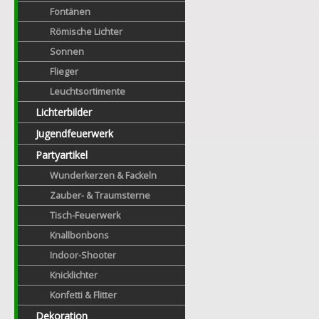
Fontänen
Römische Lichter
Sonnen
Flieger
Leuchtsortimente
Lichterbilder
Jugendfeuerwerk
Partyartikel
Wunderkerzen & Fackeln
Zauber- & Traumsterne
Tisch-Feuerwerk
Knallbonbons
Indoor-Shooter
Knicklichter
Konfetti & Flitter
Dekoration