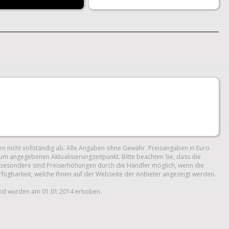
n nicht vollständig ab. Alle Angaben ohne Gewähr. Preisangaben in Euro
um angegebenen Aktualisierungzeitpunkt. Bitte beachten Sie, dass die
 Insbesondere sind Preiserhöhungen durch die Händler möglich, wenn die
erfügbarkeit, welche Ihnen auf der Webseite der Anbieter angezeigt werden.
und wurden am 01.01.2014 erhoben.