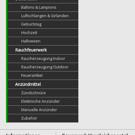
Ballons & Lampions
Luftschlangen & Girlanden
Geburtstag
Hochzeit
Halloween
Rauchfeuerwerk
Raucherzeugung Indoor
Raucherzeugung Outdoor
Feuerartikel
Anzündmittel
Zündschnüre
Elektrische Anzünder
Manuelle Anzünder
Zubehör