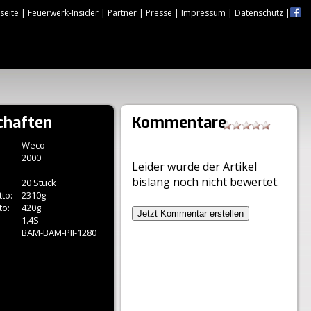
tseite
|
Feuerwerk-Insider
|
Partner
|
Presse
|
Impressum
|
Datenschutz
|
chaften
Kommentare
Weco
2000
Leider wurde der Artikel
bislang noch nicht bewertet.
20 Stück
to:
2310g
to:
420g
Jetzt Kommentar erstellen
1.4S
BAM-BAM-PII-1280