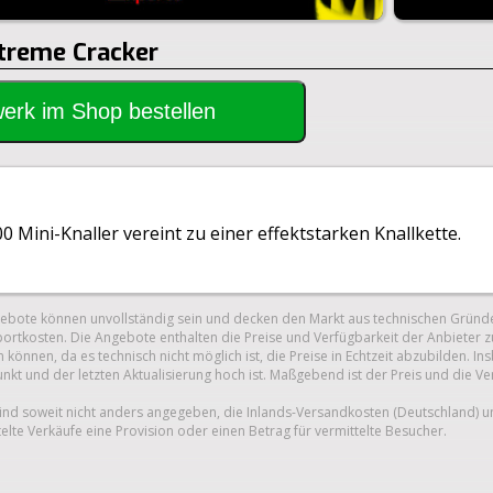
Xtreme Cracker
rwerk im Shop bestellen
0 Mini-Knaller vereint zu einer effektstarken Knallkette.
gebote können unvollständig sein und decken den Markt aus technischen Gründe
ortkosten. Die Angebote enthalten die Preise und Verfügbarkeit der Anbieter z
 können, da es technisch nicht möglich ist, die Preise in Echtzeit abzubilden.
unkt und der letzten Aktualisierung hoch ist. Maßgebend ist der Preis und die V
nd soweit nicht anders angegeben, die Inlands-Versandkosten (Deutschland) 
telte Verkäufe eine Provision oder einen Betrag für vermittelte Besucher.