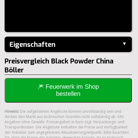
Eigenschaften
▼
Hersteller:
Pyro-Art
Preisvergleich Black Powder China
Klasse:
1.4S
Böller
🎆 Feuerwerk im Shop
bestellen
Hinweis:
Die aufgelisteten Angebote können unvollständig sein und
decken den Markt aus technischen Gründen nicht vollständig ab. Alle
Angaben ohne Gewähr. Preisangaben in Euro zzgl. Verpackungs- und
Transportkosten. Die Angebote enthalten die Preise und Verfügbarkeit
der Anbieter zum angegebenen Aktualisierungzeitpunkt. Bitte beachten
Sie, dass die Preise der Anbieter abweichen können, da es technisch