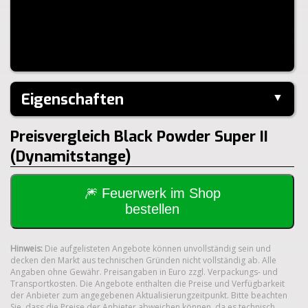
Eigenschaften
▼
Hersteller:
Pyro-Art
Preisvergleich Black Powder Super II
Klasse:
1.4S
(Dynamitstange)
🎆 Feuerwerk im Shop
bestellen
Hinweis:
Die aufgelisteten Angebote können unvollständig sein und
decken den Markt aus technischen Gründen nicht vollständig ab. Alle
Angaben ohne Gewähr. Preisangaben in Euro zzgl. Verpackungs- und
Transportkosten. Die Angebote enthalten die Preise und Verfügbarkeit
der Anbieter zum angegebenen Aktualisierungzeitpunkt. Bitte beachten
Sie, dass die Preise der Anbieter abweichen können, da es technisch