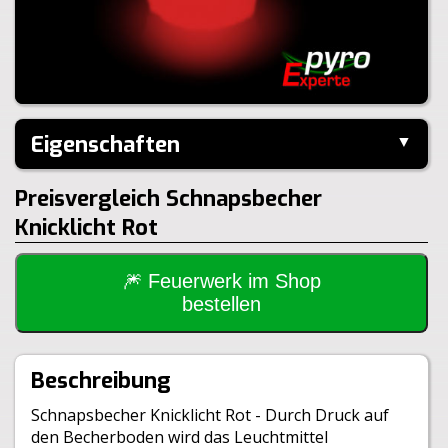
Eigenschaften
▼
Hersteller:
---
Preisvergleich Schnapsbecher
Inhalt je Pack:
1 Stück
Knicklicht Rot
Größe:
5,0x5,0cm
🎆 Feuerwerk im Shop
bestellen
Beschreibung
Schnapsbecher Knicklicht Rot - Durch Druck auf
den Becherboden wird das Leuchtmittel