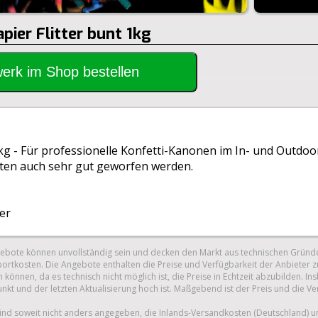
apier Flitter bunt 1kg
rwerk im Shop bestellen
1kg - Für professionelle Konfetti-Kanonen im In- und Outdo
eiten auch sehr gut geworfen werden.
er
gebote können unvollständig sein und decken den Markt aus technischen Gründe
ortkosten. Die Angebote enthalten die Preise und Verfügbarkeit der Anbieter z
 können, da es technisch nicht möglich ist, die Preise in Echtzeit abzubilden.
unkt und der letzten Aktualisierung hoch ist. Maßgebend ist der Preis und die V
nd soweit nicht anders angegeben, die Inlands-Versandkosten (Deutschland) 