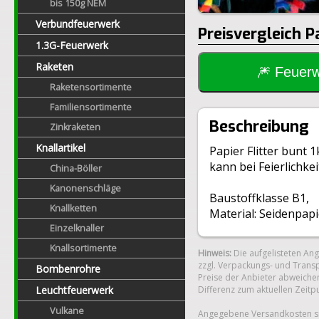
bis 150g NEM
Verbundfeuerwerk
Preisvergleich P
1.3G-Feuerwerk
Raketen
🎆 Feue
Raketensortimente
Familiensortimente
Beschreibung
Zinkraketen
Knallartikel
Papier Flitter bunt 
kann bei Feierlichk
China-Böller
Kanonenschläge
Baustoffklasse B1,
Knallketten
Material: Seidenpapi
Einzelknaller
Knallsortimente
Hinweis:
Die aufgelisteten An
zzgl. Verpackungs- und Transp
Bombenrohre
Preise der Anbieter abweichen
Leuchtfeuerwerk
Differenz zum aktuellen Zeitp
Vulkane
Angegebene Versandkosten si