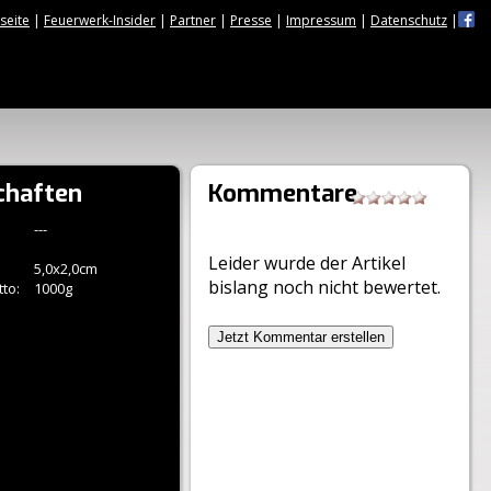
tseite
|
Feuerwerk-Insider
|
Partner
|
Presse
|
Impressum
|
Datenschutz
|
chaften
Kommentare
---
Leider wurde der Artikel
5,0x2,0cm
bislang noch nicht bewertet.
to:
1000g
Jetzt Kommentar erstellen