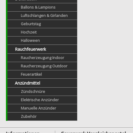
Ballons & Lampions
Luftschlangen & Girlanden
Geburtstag
Hochzeit
Halloween
Rauchfeuerwerk
Raucherzeugung Indoor
Raucherzeugung Outdoor
Feuerartikel
Anzündmittel
Zündschnüre
Elektrische Anzünder
Manuelle Anzünder
Zubehör