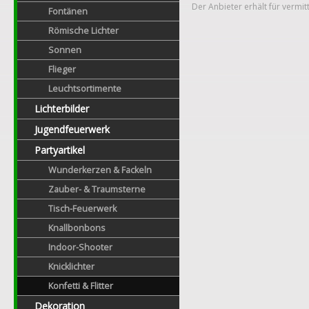
Der Anbieter erhält für vermit
Fontänen
Römische Lichter
Sonnen
Flieger
Leuchtsortimente
Lichterbilder
Jugendfeuerwerk
Partyartikel
Wunderkerzen & Fackeln
Zauber- & Traumsterne
Tisch-Feuerwerk
Knallbonbons
Indoor-Shooter
Knicklichter
Konfetti & Flitter
Dekoration