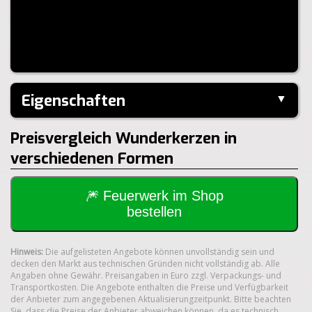
Eigenschaften
▼
Hersteller:
Weco
Preisvergleich Wunderkerzen in
verschiedenen Formen
🎆 Feuerwerk im Shop
bestellen
Hinweis:
Die aufgelisteten Angebote können unvollständig sein und
decken den Markt aus technischen Gründen nicht vollständig ab. Alle
Angaben ohne Gewähr. Preisangaben in Euro zzgl. Verpackungs- und
Transportkosten. Die Angebote enthalten die Preise und Verfügbarkeit
der Anbieter zum angegebenen Aktualisierungzeitpunkt. Bitte beachten
Sie, dass die Preise der Anbieter abweichen können, da es technisch