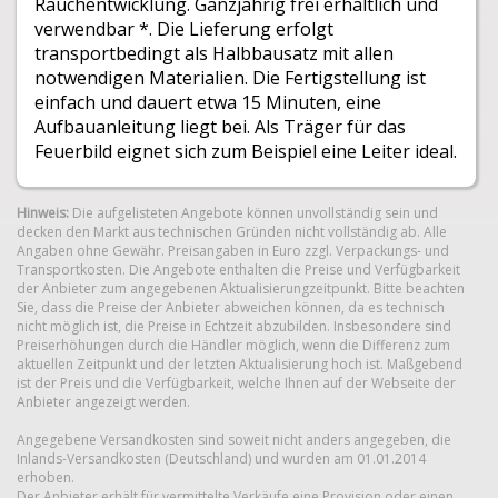
Rauchentwicklung. Ganzjährig frei erhältlich und
verwendbar *. Die Lieferung erfolgt
transportbedingt als Halbbausatz mit allen
notwendigen Materialien. Die Fertigstellung ist
einfach und dauert etwa 15 Minuten, eine
Aufbauanleitung liegt bei. Als Träger für das
Feuerbild eignet sich zum Beispiel eine Leiter ideal.
Hinweis:
Die aufgelisteten Angebote können unvollständig sein und
decken den Markt aus technischen Gründen nicht vollständig ab. Alle
Angaben ohne Gewähr. Preisangaben in Euro zzgl. Verpackungs- und
Transportkosten. Die Angebote enthalten die Preise und Verfügbarkeit
der Anbieter zum angegebenen Aktualisierungzeitpunkt. Bitte beachten
Sie, dass die Preise der Anbieter abweichen können, da es technisch
nicht möglich ist, die Preise in Echtzeit abzubilden. Insbesondere sind
Preiserhöhungen durch die Händler möglich, wenn die Differenz zum
aktuellen Zeitpunkt und der letzten Aktualisierung hoch ist. Maßgebend
ist der Preis und die Verfügbarkeit, welche Ihnen auf der Webseite der
Anbieter angezeigt werden.
Angegebene Versandkosten sind soweit nicht anders angegeben, die
Inlands-Versandkosten (Deutschland) und wurden am 01.01.2014
erhoben.
Der Anbieter erhält für vermittelte Verkäufe eine Provision oder einen