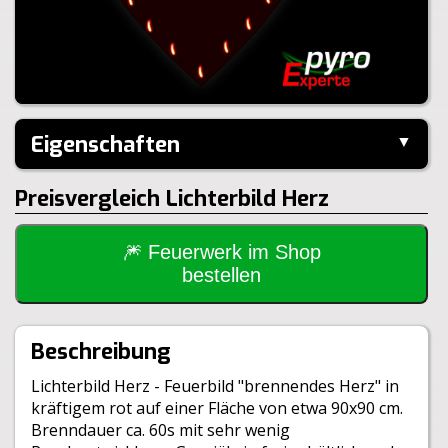
Eigenschaften
▼
Hersteller:
---
Preisvergleich Lichterbild Herz
Performance:
I-Shape
Inhalt je Pack:
22 Stück
Brenndauer:
60sek
🎆 Feuerwerk im Shop
Inhalt je VE:
1 Stück
bestellen
Größe:
90x90x12cm
Klasse:
T1
Beschreibung
Lichterbild Herz - Feuerbild "brennendes Herz" in
kräftigem rot auf einer Fläche von etwa 90x90 cm.
Brenndauer ca. 60s mit sehr wenig