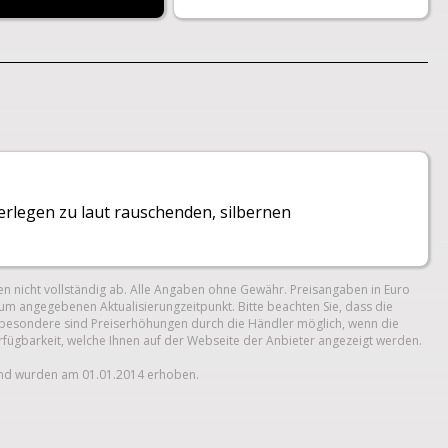
erlegen zu laut rauschenden, silbernen
n nicht vollständig ab. Alle Angaben ohne Gewähr. Preisangaben in Euro
um angegebenen Aktualisierungzeitpunkt. Bitte beachten Sie, dass die
 Insbesondere sind Preiserhöhungen durch die Händler möglich, wenn die
erfügbarkeit, welche Ihnen auf der Webseite der Anbieter angezeigt werden.
und wurden am 01.01.2014 erhoben.