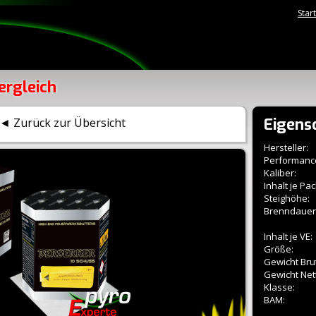
Star
ergleich
Eigens
◄ Zurück zur Übersicht
Hersteller:
Performanc
Kaliber:
Inhalt je Pac
Steighöhe:
Brenndauer
Inhalt je VE:
Größe:
Gewicht Brut
Gewicht Net
Klasse:
BAM: