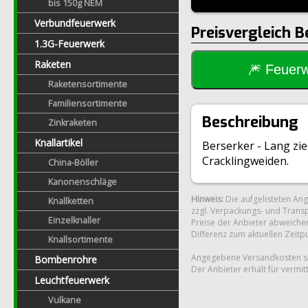
bis 150g NEM
Verbundfeuerwerk
Preisvergleich B
1.3G-Feuerwerk
Raketen
🎆 Feue
Raketensortimente
Familiensortimente
Beschreibung
Zinkraketen
Knallartikel
Berserker - Lang zi
Cracklingweiden.
China-Böller
Kanonenschläge
Hinweis:
Die aufgelisteten An
Knallketten
zzgl. Verpackungs- und Transp
Einzelknaller
Preise der Anbieter abweichen
Differenz zum aktuellen Zeitp
Knallsortimente
Angegebene Versandkosten si
Bombenrohre
Der Anbieter erhält für vermit
Leuchtfeuerwerk
Vulkane