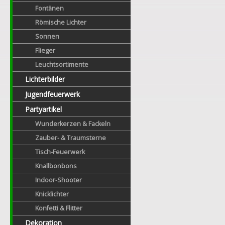
Fontänen
Römische Lichter
Sonnen
Flieger
Leuchtsortimente
Lichterbilder
Jugendfeuerwerk
Partyartikel
Wunderkerzen & Fackeln
Zauber- & Traumsterne
Tisch-Feuerwerk
Knallbonbons
Indoor-Shooter
Knicklichter
Konfetti & Flitter
Dekoration