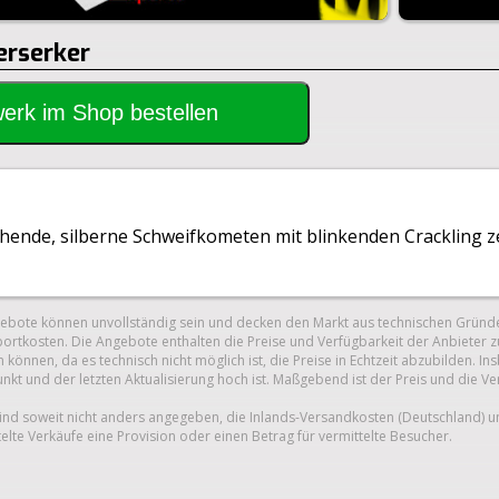
erserker
rwerk im Shop bestellen
ehende, silberne Schweifkometen mit blinkenden Crackling z
gebote können unvollständig sein und decken den Markt aus technischen Gründe
ortkosten. Die Angebote enthalten die Preise und Verfügbarkeit der Anbieter z
 können, da es technisch nicht möglich ist, die Preise in Echtzeit abzubilden.
unkt und der letzten Aktualisierung hoch ist. Maßgebend ist der Preis und die V
nd soweit nicht anders angegeben, die Inlands-Versandkosten (Deutschland) 
telte Verkäufe eine Provision oder einen Betrag für vermittelte Besucher.