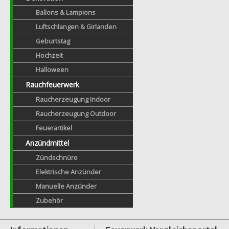
Ballons & Lampions
Luftschlangen & Girlanden
Geburtstag
Hochzeit
Halloween
Rauchfeuerwerk
Raucherzeugung Indoor
Raucherzeugung Outdoor
Feuerartikel
Anzündmittel
Zündschnüre
Elektrische Anzünder
Manuelle Anzünder
Zubehör