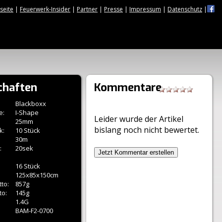
tseite
|
Feuerwerk-Insider
|
Partner
|
Presse
|
Impressum
|
Datenschutz
|
chaften
Kommentare
Blackboxx
e:
I-Shape
Leider wurde der Artikel
25mm
bislang noch nicht bewertet.
k:
10 Stück
30m
:
20sek
Jetzt Kommentar erstellen
16 Stück
125x85x150cm
to:
857g
to:
145g
1.4G
BAM-F2-0700