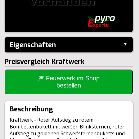
Eigenschaften
▼
Hersteller:
Panda
Preisvergleich Kraftwerk
Performance:
I-Shape
Kaliber:
30mm
Inhalt je Pack:
81 Stück
Steighöhe:
40m
🎆 Feuerwerk im Shop
Brenndauer:
150sek
bestellen
Inhalt je VE:
2 Stück
Größe:
34,5x34,5x22,2cm
Gewicht Brutto:
10879g
Beschreibung
Gewicht Netto:
1381g
Klasse:
1.4G
Kraftwerk - Roter Aufstieg zu rotem
BAM:
BAM-F2-0543
Bombettenbukett mit weißen Blinksternen, roter
Aufstieg zu goldenen Schweifsternenbuketts und