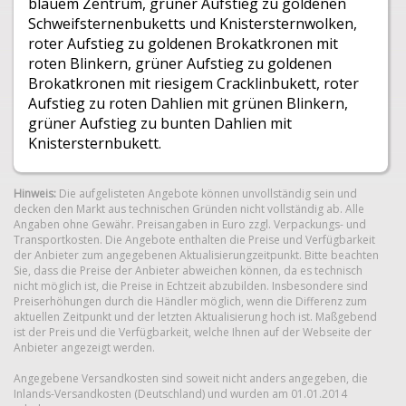
blauem Zentrum, grüner Aufstieg zu goldenen
Schweifsternenbuketts und Knistersternwolken,
roter Aufstieg zu goldenen Brokatkronen mit
roten Blinkern, grüner Aufstieg zu goldenen
Brokatkronen mit riesigem Cracklinbukett, roter
Aufstieg zu roten Dahlien mit grünen Blinkern,
grüner Aufstieg zu bunten Dahlien mit
Knistersternbukett.
Hinweis:
Die aufgelisteten Angebote können unvollständig sein und
decken den Markt aus technischen Gründen nicht vollständig ab. Alle
Angaben ohne Gewähr. Preisangaben in Euro zzgl. Verpackungs- und
Transportkosten. Die Angebote enthalten die Preise und Verfügbarkeit
der Anbieter zum angegebenen Aktualisierungzeitpunkt. Bitte beachten
Sie, dass die Preise der Anbieter abweichen können, da es technisch
nicht möglich ist, die Preise in Echtzeit abzubilden. Insbesondere sind
Preiserhöhungen durch die Händler möglich, wenn die Differenz zum
aktuellen Zeitpunkt und der letzten Aktualisierung hoch ist. Maßgebend
ist der Preis und die Verfügbarkeit, welche Ihnen auf der Webseite der
Anbieter angezeigt werden.
Angegebene Versandkosten sind soweit nicht anders angegeben, die
Inlands-Versandkosten (Deutschland) und wurden am 01.01.2014