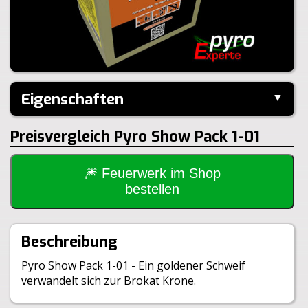
Eigenschaften
▼
Hersteller:
Heron
Preisvergleich Pyro Show Pack 1-01
Performance:
I-Shape
Kaliber:
30mm
Inhalt je Pack:
20 Stück
Steighöhe:
40m
🎆 Feuerwerk im Shop
Brenndauer:
30sek
bestellen
Inhalt je VE:
6 Stück
Größe:
18,0x18,5x15,0cm
Gewicht Brutto:
3980g
Beschreibung
Gewicht Netto:
460g
Klasse:
1.4G
Pyro Show Pack 1-01 - Ein goldener Schweif
BAM:
BAM-F2-0720
verwandelt sich zur Brokat Krone.