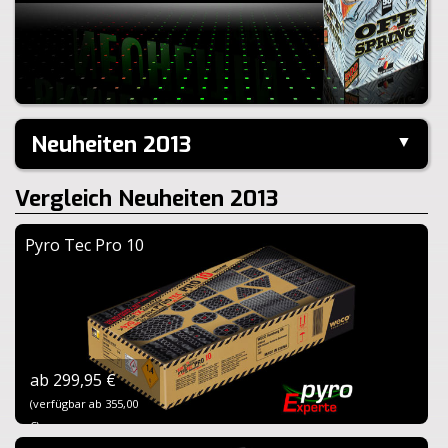
Neuheiten 2013
▼
Hier finden Sie zahlreiche verf�gbare Feuerwerks-
Vergleich Neuheiten 2013
Neuheiten aus dem Jahr 2013.
Pyro Tec Pro 10
ab 299,95 €
(verfügbar ab 355,00
€)