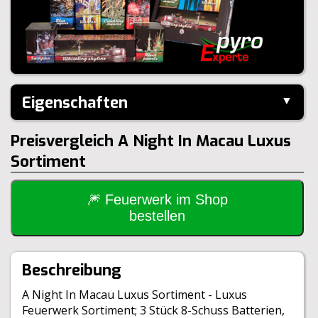
Eigenschaften
▼
Hersteller:
Lesli
Preisvergleich A Night In Macau Luxus
Kaliber:
25mm
Sortiment
Inhalt je VE:
4 Stück
Gewicht Netto:
404g
Klasse:
1.4G
🎆 Feuerwerk im Shop
bestellen
Beschreibung
A Night In Macau Luxus Sortiment - Luxus
Feuerwerk Sortiment; 3 Stück 8-Schuss Batterien,