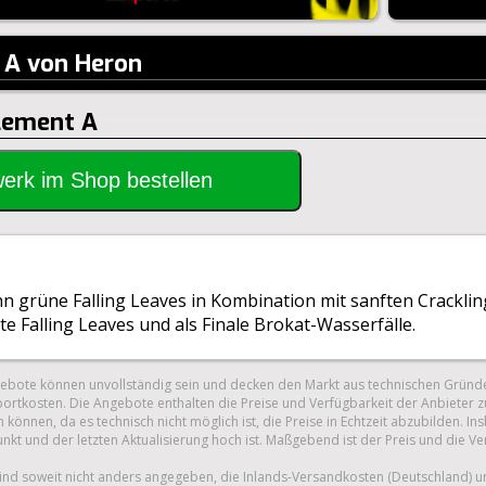
 A von Heron
Element A
rwerk im Shop bestellen
nn grüne Falling Leaves in Kombination mit sanften Crackli
e Falling Leaves und als Finale Brokat-Wasserfälle.
gebote können unvollständig sein und decken den Markt aus technischen Gründe
ortkosten. Die Angebote enthalten die Preise und Verfügbarkeit der Anbieter z
 können, da es technisch nicht möglich ist, die Preise in Echtzeit abzubilden.
unkt und der letzten Aktualisierung hoch ist. Maßgebend ist der Preis und die V
nd soweit nicht anders angegeben, die Inlands-Versandkosten (Deutschland) 