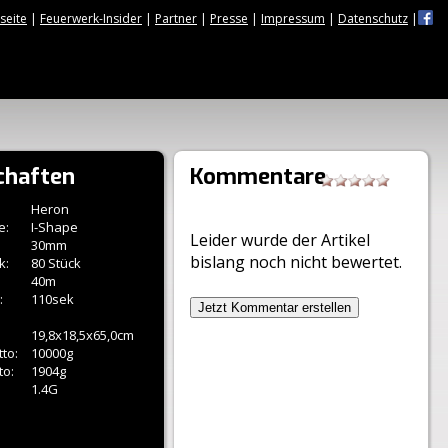
tseite
|
Feuerwerk-Insider
|
Partner
|
Presse
|
Impressum
|
Datenschutz
|
chaften
Kommentare
Heron
e:
I-Shape
Leider wurde der Artikel
30mm
bislang noch nicht bewertet.
k:
80 Stück
40m
:
110sek
Jetzt Kommentar erstellen
19,8x18,5x65,0cm
to:
10000g
to:
1904g
1.4G