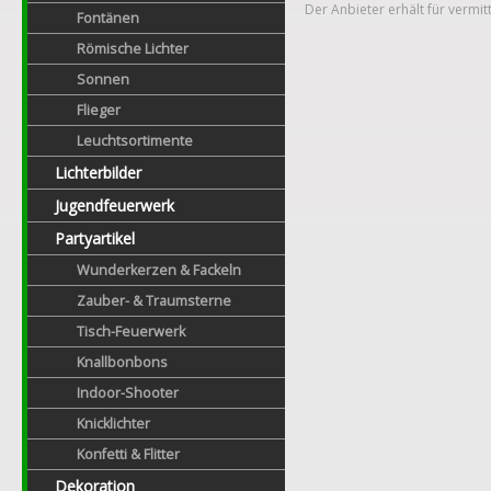
Der Anbieter erhält für vermit
Fontänen
Römische Lichter
Sonnen
Flieger
Leuchtsortimente
Lichterbilder
Jugendfeuerwerk
Partyartikel
Wunderkerzen & Fackeln
Zauber- & Traumsterne
Tisch-Feuerwerk
Knallbonbons
Indoor-Shooter
Knicklichter
Konfetti & Flitter
Dekoration