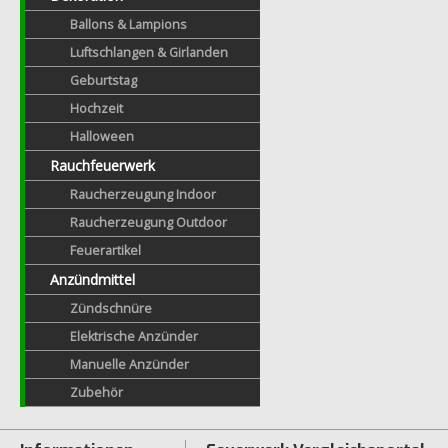
Ballons & Lampions
Luftschlangen & Girlanden
Geburtstag
Hochzeit
Halloween
Rauchfeuerwerk
Raucherzeugung Indoor
Raucherzeugung Outdoor
Feuerartikel
Anzündmittel
Zündschnüre
Elektrische Anzünder
Manuelle Anzünder
Zubehör