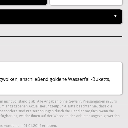
▼
ngwolken, anschließend goldene Wasserfall-Buketts,
n nicht vollständig ab. Alle Angaben ohne Gewähr. Preisangaben in Euro
um angegebenen Aktualisierungzeitpunkt. Bitte beachten Sie, dass die
 Insbesondere sind Preiserhöhungen durch die Händler möglich, wenn die
erfügbarkeit, welche Ihnen auf der Webseite der Anbieter angezeigt werden.
und wurden am 01.01.2014 erhoben.