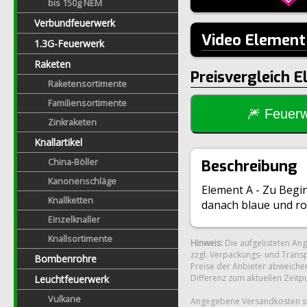
bis 150g NEM
Verbundfeuerwerk
Video Element
1.3G-Feuerwerk
Raketen
Preisvergleich 
Raketensortimente
Familiensortimente
🎆 Feue
Zinkraketen
Knallartikel
China-Böller
Beschreibung
Kanonenschläge
Element A - Zu Begi
Knallketten
danach blaue und rot
Einzelknaller
Knallsortimente
Hinweis:
Die aufgelisteten An
zzgl. Verpackungs- und Transp
Bombenrohre
Preise der Anbieter abweichen
Differenz zum aktuellen Zeitp
Leuchtfeuerwerk
Vulkane
Angegebene Versandkosten si