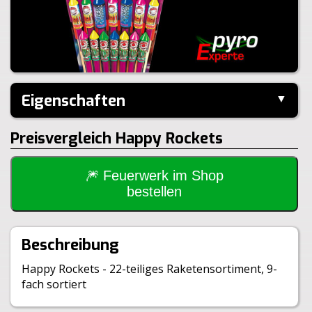
Eigenschaften
▼
Hersteller:
Weco
Preisvergleich Happy Rockets
Inhalt je Pack:
22 Stück
Inhalt je VE:
6 Stück
Größe:
104,0x38,0x6,0cm
🎆 Feuerwerk im Shop
Gewicht Brutto:
1365g
bestellen
Gewicht Netto:
323g
Klasse:
1.4G
Beschreibung
Happy Rockets - 22-teiliges Raketensortiment, 9-
fach sortiert