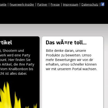
tseite
|
Feuerwerk-Insider
|
Partner
|
Presse
|
Impressum
|
Datenschutz
|
tikel
Das wÃ¤re toll...
i, Shootern und
Bitte denke daran, unsere
erk wird eine Party
Produkte zu bewerten. Umso
 bunt. Hier finden Sie
mehr Bewertungen wir von dir
n Artikel, die Ihre Party
erhalten, umso schneller können
. Vom Knallbonbon bis
wir mit unserem Portal wachsen.
ht ist alles dabei.