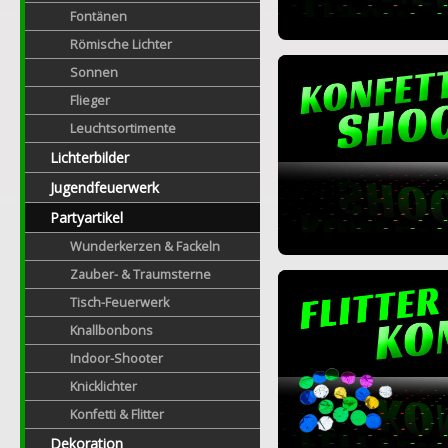
Fontänen
Römische Lichter
Sonnen
Flieger
Leuchtsortimente
Lichterbilder
Jugendfeuerwerk
Partyartikel
Wunderkerzen & Fackeln
Zauber- & Traumsterne
Tisch-Feuerwerk
Knallbonbons
Indoor-Shooter
Knicklichter
Konfetti & Flitter
Dekoration