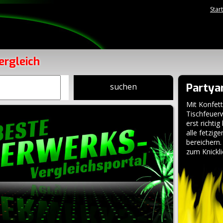
Star
ergleich
Partyar
suchen
Mit Konfett
Tischfeuerw
erst richtig
alle fetzige
bereichern
zum Knicklic