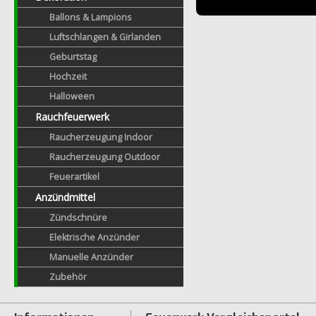
Ballons & Lampions
Luftschlangen & Girlanden
Geburtstag
Hochzeit
Halloween
Rauchfeuerwerk
Raucherzeugung Indoor
Raucherzeugung Outdoor
Feuerartikel
Anzündmittel
Zündschnüre
Elektrische Anzünder
Manuelle Anzünder
Zubehör