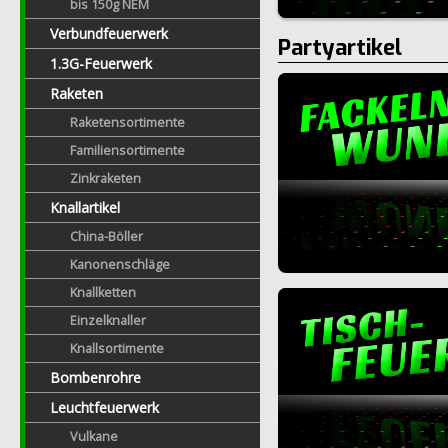
bis 150g NEM
Verbundfeuerwerk
Partyartikel
1.3G-Feuerwerk
Raketen
Raketensortimente
Familiensortimente
Zinkraketen
Knallartikel
China-Böller
Kanonenschläge
Knallketten
Einzelknaller
Knallsortimente
Bombenrohre
Leuchtfeuerwerk
Vulkane