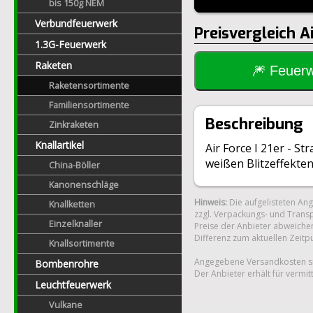
bis 150g NEM
Verbundfeuerwerk
Preisvergleich Ai
1.3G-Feuerwerk
Raketen
🎆 Feue
Raketensortimente
Familiensortimente
Beschreibung
Zinkraketen
Knallartikel
Air Force I 21er - S
weißen Blitzeffekte
China-Böller
Kanonenschläge
Hinweis:
Die aufgelisteten An
Knallketten
zzgl. Verpackungs- und Transp
Einzelknaller
Preise der Anbieter abweichen
Differenz zum aktuellen Zeitp
Knallsortimente
Angegebene Versandkosten si
Bombenrohre
Der Anbieter erhält für vermit
Leuchtfeuerwerk
Vulkane