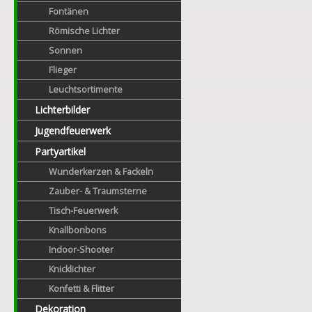
Fontänen
Römische Lichter
Sonnen
Flieger
Leuchtsortimente
Lichterbilder
Jugendfeuerwerk
Partyartikel
Wunderkerzen & Fackeln
Zauber- & Traumsterne
Tisch-Feuerwerk
Knallbonbons
Indoor-Shooter
Knicklichter
Konfetti & Flitter
Dekoration