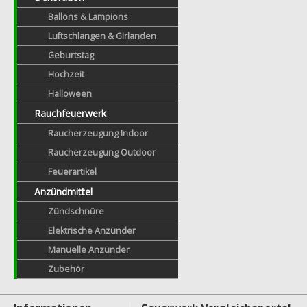
Ballons & Lampions
Luftschlangen & Girlanden
Geburtstag
Hochzeit
Halloween
Rauchfeuerwerk
Raucherzeugung Indoor
Raucherzeugung Outdoor
Feuerartikel
Anzündmittel
Zündschnüre
Elektrische Anzünder
Manuelle Anzünder
Zubehör