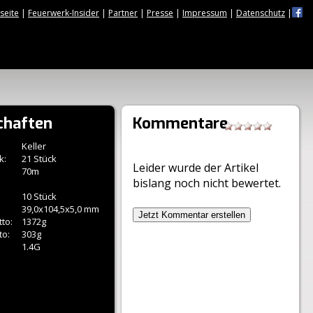
tseite
|
Feuerwerk-Insider
|
Partner
|
Presse
|
Impressum
|
Datenschutz
|
chaften
Kommentare
Keller
k:
21 Stück
Leider wurde der Artikel
70m
bislang noch nicht bewertet.
10 Stück
39,0x104,5x5,0 mm
Jetzt Kommentar erstellen
to:
1372g
to:
303g
1.4G