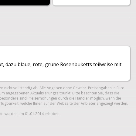
ot, dazu blaue, rote, grüne Rosenbuketts teilweise mit
n nicht vollständig ab. Alle Angaben ohne Gewähr. Preisangaben in Euro
um angegebenen Aktualisierungzeitpunkt. Bitte beachten Sie, dass die
 Insbesondere sind Preiserhöhungen durch die Händler möglich, wenn die
erfügbarkeit, welche Ihnen auf der Webseite der Anbieter angezeigt werden.
und wurden am 01.01.2014 erhoben.