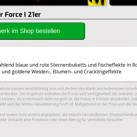
r Force I 21er
rwerk im Shop bestellen
trahlend blaue und rote Sternenbuketts und Fischeffekte in R
n und goldene Weiden-, Blumen- und Cracklingeffekte.
gebote können unvollständig sein und decken den Markt aus technischen Gründe
ortkosten. Die Angebote enthalten die Preise und Verfügbarkeit der Anbieter z
 können, da es technisch nicht möglich ist, die Preise in Echtzeit abzubilden.
unkt und der letzten Aktualisierung hoch ist. Maßgebend ist der Preis und die V
nd soweit nicht anders angegeben, die Inlands-Versandkosten (Deutschland) 
telte Verkäufe eine Provision oder einen Betrag für vermittelte Besucher.