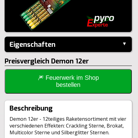
Eigenschaften
▼
Hersteller:
Jorge
Preisvergleich Demon 12er
Kaliber:
17mm
Inhalt je Pack:
12 Stück
Steighöhe:
50m
🎆 Feuerwerk im Shop
Inhalt je VE:
24 Stück
bestellen
Gewicht Brutto:
400g
Gewicht Netto:
9g
Klasse:
1.4G
BAM:
BAM-F2-0160
Beschreibung
Demon 12er - 12teiliges Raketensortiment mit vier
verschiedenen Effekten: Crackling Sterne, Brokat,
Multicolor Sterne und Silberglitter Sternen.