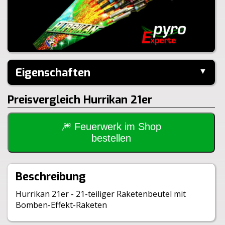
Eigenschaften
▼
Hersteller:
Panda
Preisvergleich Hurrikan 21er
Inhalt je Pack:
21 Stück
Inhalt je VE:
10 Stück
Gewicht Brutto:
1030g
🎆 Feuerwerk im Shop
Gewicht Netto:
255g
bestellen
Klasse:
1.4G
BAM:
BAM-3094/11VWK
Beschreibung
Hurrikan 21er - 21-teiliger Raketenbeutel mit
Bomben-Effekt-Raketen