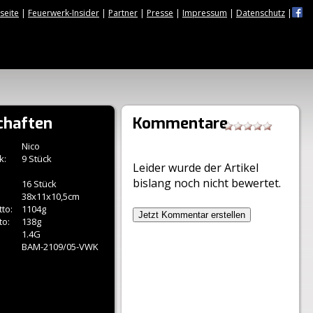
tseite
|
Feuerwerk-Insider
|
Partner
|
Presse
|
Impressum
|
Datenschutz
|
chaften
Kommentare
Nico
k:
9 Stück
Leider wurde der Artikel
bislang noch nicht bewertet.
16 Stück
38x11x10,5cm
to:
1104g
Jetzt Kommentar erstellen
to:
138g
1.4G
BAM-2109/05-VWK