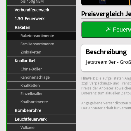
bis 150g NEM
Verbundfeuerwerk
Preisvergleich J
1.3G-Feuerwerk
Raketen
🎆 Feue
Raketensortimente
Familiensortimente
Beschreibung
Zinkraketen
Knallartikel
Jetstream 9er - Gro
China-Böller
Kanonenschläge
Hinweis:
Die aufgelisteten An
zzgl. Verpackungs- und Transp
Knallketten
Preise der Anbieter abweichen
Differenz zum aktuellen Zeitp
Einzelknaller
Knallsortimente
Angegebene Versandkosten si
Der Anbieter erhält für vermit
Bombenrohre
Leuchtfeuerwerk
Vulkane