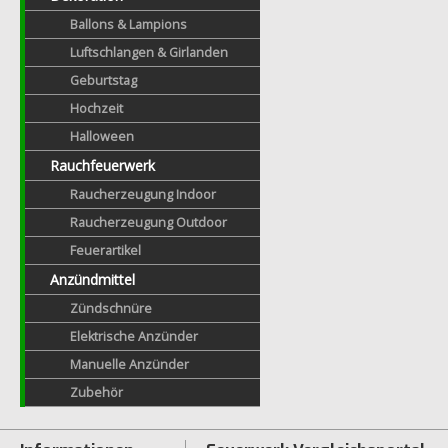
Ballons & Lampions
Luftschlangen & Girlanden
Geburtstag
Hochzeit
Halloween
Rauchfeuerwerk
Raucherzeugung Indoor
Raucherzeugung Outdoor
Feuerartikel
Anzündmittel
Zündschnüre
Elektrische Anzünder
Manuelle Anzünder
Zubehör