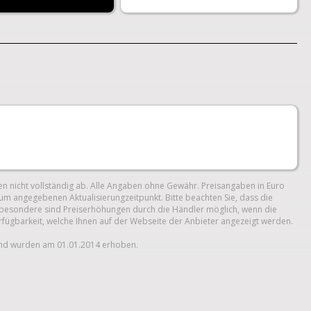
n nicht vollständig ab. Alle Angaben ohne Gewähr. Preisangaben in Euro
um angegebenen Aktualisierungzeitpunkt. Bitte beachten Sie, dass die
 Insbesondere sind Preiserhöhungen durch die Händler möglich, wenn die
erfügbarkeit, welche Ihnen auf der Webseite der Anbieter angezeigt werden.
und wurden am 01.01.2014 erhoben.