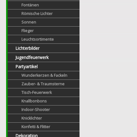
Fontänen
Römische Lichter
Sonnen
Flieger
Leuchtsortimente
Lichterbilder
Jugendfeuerwerk
Partyartikel
Wunderkerzen & Fackeln
Zauber- & Traumsterne
Tisch-Feuerwerk
Knallbonbons
Indoor-Shooter
Knicklichter
Konfetti & Flitter
Dekoration