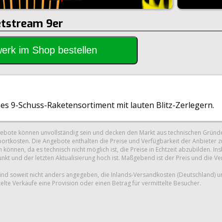
etstream 9er
rwerk im Shop bestellen
ßes 9-Schuss-Raketensortiment mit lauten Blitz-Zerlegern.
gebote können unvollständig sein und decken den Markt aus technischen Gründe
ortkosten. Die Angebote enthalten die Preise und Verfügbarkeit der Anbieter z
 können, da es technisch nicht möglich ist, die Preise in Echtzeit abzubilden.
unkt und der letzten Aktualisierung hoch ist. Maßgebend ist der Preis und die V
nd soweit nicht anders angegeben, die Inlands-Versandkosten (Deutschland) 
telte Verkäufe eine Provision oder einen Betrag für vermittelte Besucher.