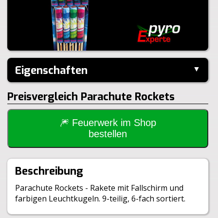
Eigenschaften
▼
Hersteller:
Weco
Preisvergleich Parachute Rockets
Performance:
I-Shape
Inhalt je Pack:
9 Stück
Inhalt je VE:
20 Stück
🎆 Feuerwerk im Shop
Größe:
20,5x4,0x90,0cm
bestellen
Gewicht Brutto:
430g
Gewicht Netto:
131g
Klasse:
1.4G
Beschreibung
Parachute Rockets - Rakete mit Fallschirm und
farbigen Leuchtkugeln. 9-teilig, 6-fach sortiert.