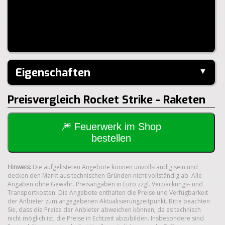
Eigenschaften
▼
Hersteller:
---
Preisvergleich Rocket Strike - Raketen
Klasse:
1.4G
🎆 Feuerwerk im Shop
bestellen
Hinweis:
Die aufgelisteten Angebote können unvollständig sein und
decken den Markt aus technischen Gründen nicht vollständig ab. Alle
Angaben ohne Gewähr. Preisangaben in Euro zzgl. Verpackungs- und
Transportkosten. Die Angebote enthalten die Preise und Verfügbarkeit
der Anbieter zum angegebenen Aktualisierungzeitpunkt. Bitte beachten
Sie, dass die Preise der Anbieter abweichen können, da es technisch
nicht möglich ist, die Preise in Echtzeit abzubilden. Insbesondere sind