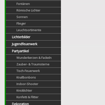
Fontänen
Römische Lichter
Sonnen
Flieger
Leuchtsortimente
Lichterbilder
Jugendfeuerwerk
Partyartikel
Wunderkerzen & Fackeln
Zauber- & Traumsterne
Tisch-Feuerwerk
Knallbonbons
Indoor-Shooter
Knicklichter
Konfetti & Flitter
Dekoration