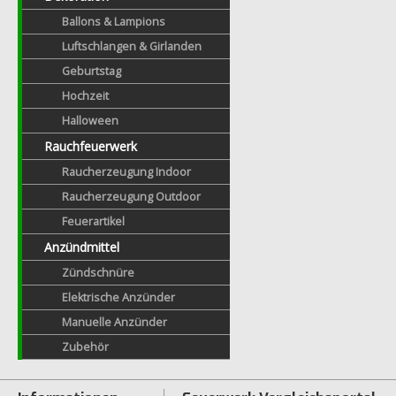
Ballons & Lampions
Luftschlangen & Girlanden
Geburtstag
Hochzeit
Halloween
Rauchfeuerwerk
Raucherzeugung Indoor
Raucherzeugung Outdoor
Feuerartikel
Anzündmittel
Zündschnüre
Elektrische Anzünder
Manuelle Anzünder
Zubehör