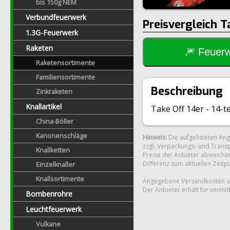
bis 150g NEM
Verbundfeuerwerk
Preisvergleich T
1.3G-Feuerwerk
Raketen
🎆 Feue
Raketensortimente
Familiensortimente
Beschreibung
Zinkraketen
Knallartikel
Take Off 14er - 14-t
China-Böller
Kanonenschläge
Hinweis:
Die aufgelisteten An
zzgl. Verpackungs- und Transp
Knallketten
Preise der Anbieter abweichen
Differenz zum aktuellen Zeitp
Einzelknaller
Knallsortimente
Angegebene Versandkosten si
Der Anbieter erhält für vermit
Bombenrohre
Leuchtfeuerwerk
Vulkane