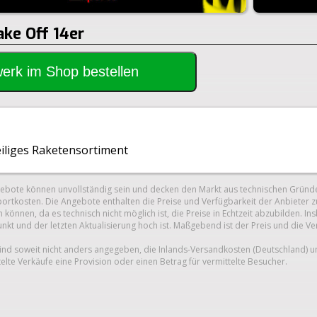
ake Off 14er
rwerk im Shop bestellen
eiliges Raketensortiment
gebote können unvollständig sein und decken den Markt aus technischen Gründe
ortkosten. Die Angebote enthalten die Preise und Verfügbarkeit der Anbieter z
 können, da es technisch nicht möglich ist, die Preise in Echtzeit abzubilden.
unkt und der letzten Aktualisierung hoch ist. Maßgebend ist der Preis und die V
nd soweit nicht anders angegeben, die Inlands-Versandkosten (Deutschland) 
telte Verkäufe eine Provision oder einen Betrag für vermittelte Besucher.