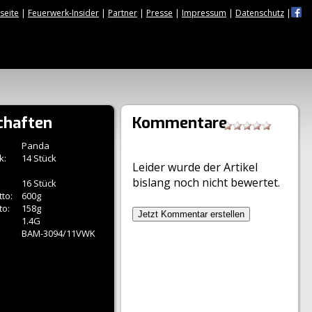
tseite
|
Feuerwerk-Insider
|
Partner
|
Presse
|
Impressum
|
Datenschutz
|
chaften
Kommentare
Panda
k:
14 Stück
Leider wurde der Artikel
bislang noch nicht bewertet.
16 Stück
to:
600g
to:
158g
Jetzt Kommentar erstellen
1.4G
BAM-3094/11VWK