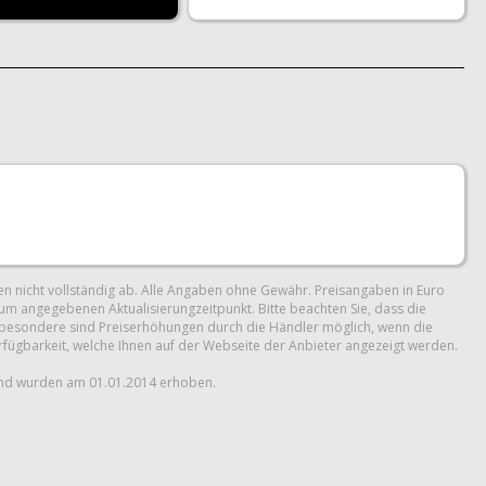
n nicht vollständig ab. Alle Angaben ohne Gewähr. Preisangaben in Euro
um angegebenen Aktualisierungzeitpunkt. Bitte beachten Sie, dass die
 Insbesondere sind Preiserhöhungen durch die Händler möglich, wenn die
erfügbarkeit, welche Ihnen auf der Webseite der Anbieter angezeigt werden.
und wurden am 01.01.2014 erhoben.