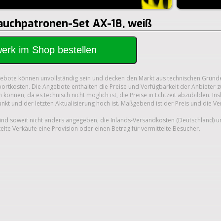
Rauchpatronen-Set AX-18, weiß
rwerk im Shop bestellen
gebote können unvollständig sein und decken den Markt aus technischen Gründe
ortkosten. Die Angebote enthalten die Preise und Verfügbarkeit der Anbieter z
 können, da es technisch nicht möglich ist, die Preise in Echtzeit abzubilden.
unkt und der letzten Aktualisierung hoch ist. Maßgebend ist der Preis und die V
nd soweit nicht anders angegeben, die Inlands-Versandkosten (Deutschland) 
telte Verkäufe eine Provision oder einen Betrag für vermittelte Besucher.