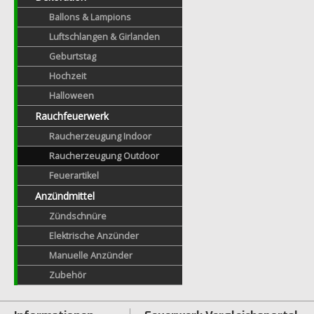
Ballons & Lampions
Luftschlangen & Girlanden
Geburtstag
Hochzeit
Halloween
Rauchfeuerwerk
Raucherzeugung Indoor
Raucherzeugung Outdoor
Feuerartikel
Anzündmittel
Zündschnüre
Elektrische Anzünder
Manuelle Anzünder
Zubehör