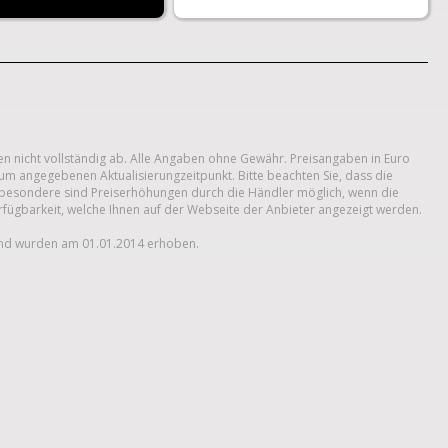
n nicht vollständig ab. Alle Angaben ohne Gewähr. Preisangaben in Euro
um angegebenen Aktualisierungzeitpunkt. Bitte beachten Sie, dass die
 Insbesondere sind Preiserhöhungen durch die Händler möglich, wenn die
erfügbarkeit, welche Ihnen auf der Webseite der Anbieter angezeigt werden.
und wurden am 01.01.2014 erhoben.