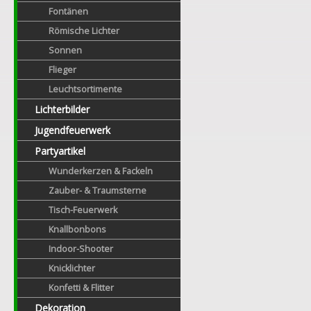
Fontänen
Römische Lichter
Sonnen
Flieger
Leuchtsortimente
Lichterbilder
Jugendfeuerwerk
Partyartikel
Wunderkerzen & Fackeln
Zauber- & Traumsterne
Tisch-Feuerwerk
Knallbonbons
Indoor-Shooter
Knicklichter
Konfetti & Flitter
Dekoration