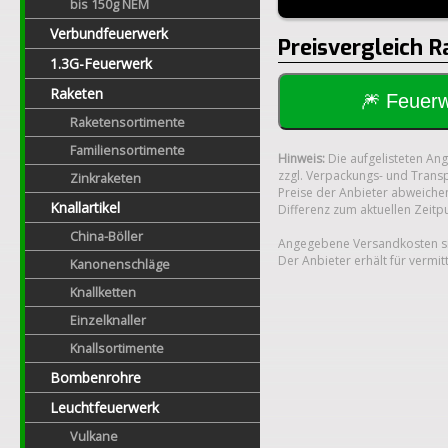
bis 150g NEM
Verbundfeuerwerk
Preisvergleich 
1.3G-Feuerwerk
Raketen
🎆 Feue
Raketensortimente
Familiensortimente
Hinweis:
Die aufgelisteten An
zzgl. Verpackungs- und Transp
Zinkraketen
Preise der Anbieter abweichen
Knallartikel
Differenz zum aktuellen Zeitp
China-Böller
Angegebene Versandkosten si
Der Anbieter erhält für vermit
Kanonenschläge
Knallketten
Einzelknaller
Knallsortimente
Bombenrohre
Leuchtfeuerwerk
Vulkane