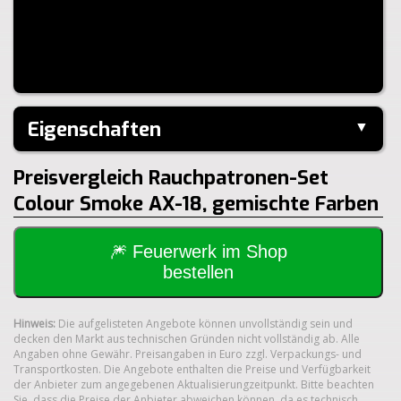
Eigenschaften
▼
Hersteller:
---
Preisvergleich Rauchpatronen-Set
Colour Smoke AX-18, gemischte Farben
🎆 Feuerwerk im Shop
bestellen
Hinweis:
Die aufgelisteten Angebote können unvollständig sein und
decken den Markt aus technischen Gründen nicht vollständig ab. Alle
Angaben ohne Gewähr. Preisangaben in Euro zzgl. Verpackungs- und
Transportkosten. Die Angebote enthalten die Preise und Verfügbarkeit
der Anbieter zum angegebenen Aktualisierungzeitpunkt. Bitte beachten
Sie, dass die Preise der Anbieter abweichen können, da es technisch