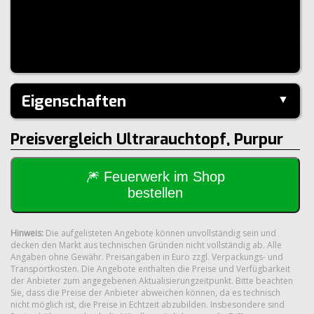
Eigenschaften
▼
Hersteller:
---
Preisvergleich Ultrarauchtopf, Purpur
Klasse:
1.4S
🎆 Feuerwerk im Shop
bestellen
Hinweis:
Die aufgelisteten Angebote können unvollständig sein und
decken den Markt aus technischen Gründen nicht vollständig ab. Alle
Angaben ohne Gewähr. Preisangaben in Euro zzgl. Verpackungs- und
Transportkosten. Die Angebote enthalten die Preise und Verfügbarkeit
der Anbieter zum angegebenen Aktualisierungzeitpunkt. Bitte beachten
Sie, dass die Preise der Anbieter abweichen können, da es technisch
nicht möglich ist, die Preise in Echtzeit abzubilden. Insbesondere sind