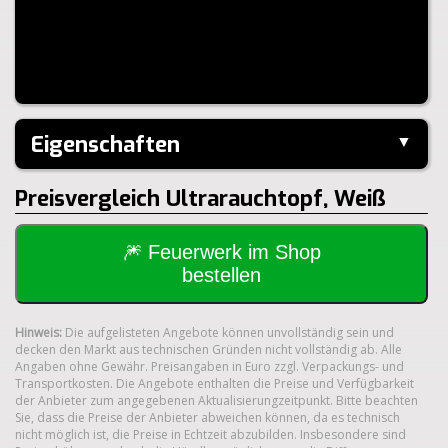
Eigenschaften
▼
Hersteller:
---
Preisvergleich Ultrarauchtopf, Weiß
Klasse:
1.4S
🎆 Feuerwerk im Shop
bestellen
Hinweis:
Die aufgelisteten Angebote können unvollständig sein und
decken den Markt aus technischen Gründen nicht vollständig ab. Alle
Angaben ohne Gewähr. Preisangaben in Euro zzgl. Verpackungs- und
Transportkosten. Die Angebote enthalten die Preise und Verfügbarkeit
der Anbieter zum angegebenen Aktualisierungzeitpunkt. Bitte beachten
Sie, dass die Preise der Anbieter abweichen können, da es technisch
nicht möglich ist, die Preise in Echtzeit abzubilden. Insbesondere sind