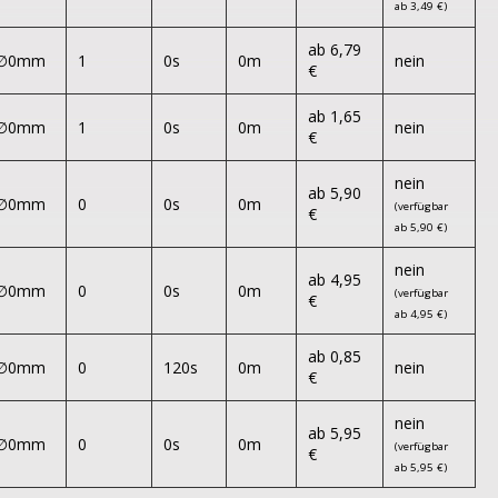
ab 3,49 €)
ab 6,79
∅0mm
1
0s
0m
nein
€
ab 1,65
∅0mm
1
0s
0m
nein
€
nein
ab 5,90
∅0mm
0
0s
0m
(verfügbar
€
ab 5,90 €)
nein
ab 4,95
∅0mm
0
0s
0m
(verfügbar
€
ab 4,95 €)
ab 0,85
∅0mm
0
120s
0m
nein
€
nein
ab 5,95
∅0mm
0
0s
0m
(verfügbar
€
ab 5,95 €)