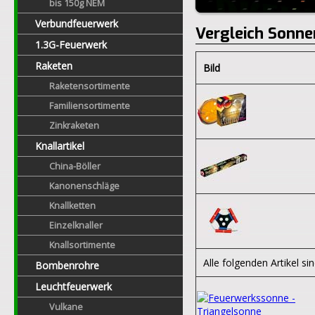
bis 150g NEM
Verbundfeuerwerk
Vergleich Sonne
1.3G-Feuerwerk
Raketen
Bild
Raketensortimente
Familiensortimente
Zinkraketen
Knallartikel
China-Böller
Kanonenschläge
Knallketten
Einzelknaller
Knallsortimente
Alle folgenden Artikel sin
Bombenrohre
Leuchtfeuerwerk
Vulkane