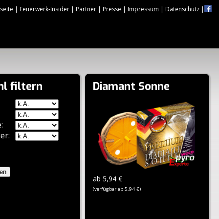
tseite
|
Feuerwerk-Insider
|
Partner
|
Presse
|
Impressum
|
Datenschutz
|
l filtern
Diamant Sonne
:
er:
zen
ab 5,94 €
(verfügbar ab 5,94 €)