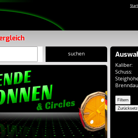
Star
ergleich
Auswah
suchen
Kaliber:
Schuss:
Steighöhe
Brenndau
Zurückset