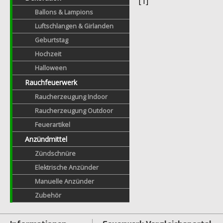
[1]
Ballons & Lampions
Luftschlangen & Girlanden
Geburtstag
Hochzeit
Halloween
Rauchfeuerwerk
Raucherzeugung Indoor
Raucherzeugung Outdoor
Feuerartikel
Anzündmittel
Zündschnüre
Elektrische Anzünder
Manuelle Anzünder
Zubehör