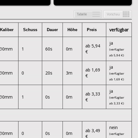
Tabelle
Vorschau
verfügbar
ja
ab 5,94
∅0mm
1
60s
0m
(verfügbar
€
ab 5,94 €)
ja
ab 1,69
∅0mm
0
20s
3m
(verfügbar
€
ab 1,69 €)
ja
ab 3,33
∅0mm
1
0s
0m
(verfügbar
€
ab 3,33 €)
nein
ab 3,49
∅0mm
0
0s
0m
(verfügbar
€