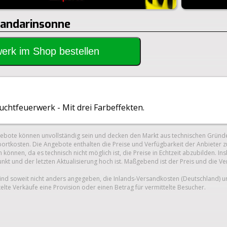
Mandarinsonne
rwerk im Shop bestellen
chtfeuerwerk - Mit drei Farbeffekten.
gebote können unvollständig sein und decken den Markt aus technischen Gründe
ortkosten. Die Angebote enthalten die Preise und Verfügbarkeit der Anbieter z
 können, da es technisch nicht möglich ist, die Preise in Echtzeit abzubilden.
unkt und der letzten Aktualisierung hoch ist. Maßgebend ist der Preis und die V
nd soweit nicht anders angegeben, die Inlands-Versandkosten (Deutschland) 
telte Verkäufe eine Provision oder einen Betrag für vermittelte Besucher.