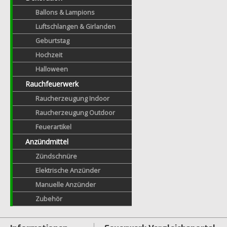
Ballons & Lampions
Luftschlangen & Girlanden
Geburtstag
Hochzeit
Halloween
Rauchfeuerwerk
Raucherzeugung Indoor
Raucherzeugung Outdoor
Feuerartikel
Anzündmittel
Zündschnüre
Elektrische Anzünder
Manuelle Anzünder
Zubehör