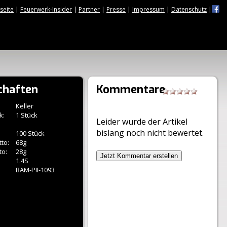
tseite
|
Feuerwerk-Insider
|
Partner
|
Presse
|
Impressum
|
Datenschutz
|
chaften
Kommentare
Keller
k:
1 Stück
Leider wurde der Artikel
bislang noch nicht bewertet.
100 Stück
to:
68g
to:
28g
Jetzt Kommentar erstellen
1.4S
BAM-PII-1093