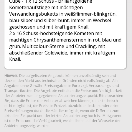
Cube - 1 x 12 Schuss - Brillantgoldene
Kometenaufstiege mit mächtigen
Verwandlungsbuketts in weißflimmer-blinkgrün,
blau-silber und silber-bunt, immer im Wechsel
geschossen und mit kräftigem Knall.
2 x 16 Schuss-hochsteigende Kometen mit
mächtigen Chrysanthemensternen in rot, blau und
grün. Multicolour-Sterne und Crackling, mit
abschließender Goldweide, immer mit kräftigem
Knall.
Hinweis:
Die aufgelisteten Angebote können unvollständig sein und
decken den Markt aus technischen Gründen nicht vollständig ab. Alle
Angaben ohne Gewähr. Preisangaben in Euro zzgl. Verpackungs- und
© 2014 Weco Pyrotechnische Fabrik GmbH
Transportkosten. Die Angebote enthalten die Preise und Verfügbarkeit
der Anbieter zum angegebenen Aktualisierungzeitpunkt. Bitte beachten
Sie, dass die Preise der Anbieter abweichen können, da es technisch
nicht möglich ist, die Preise in Echtzeit abzubilden. Insbesondere sind
Preiserhöhungen durch die Händler möglich, wenn die Differenz zum
aktuellen Zeitpunkt und der letzten Aktualisierung hoch ist. Maßgebend
ist der Preis und die Verfügbarkeit, welche Ihnen auf der Webseite der
Anbieter angezeigt werden.