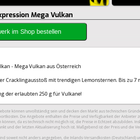
Expression Mega Vulkan
rwerk im Shop bestellen
kan - Mega Vulkan aus Österreich
mer Cracklingausstoß mit trendigen Lemonsternen. Bis zu 7 
 der erlaubten 250 g für Vulkane!
gebote können unvollständig sein und decken den Markt aus technischen Gründe
ortkosten. Die Angebote enthalten die Preise und Verfügbarkeit der Anbieter z
 können, da es technisch nicht möglich ist, die Preise in Echtzeit abzubilden.
unkt und der letzten Aktualisierung hoch ist. Maßgebend ist der Preis und die V
nd soweit nicht anders angegeben, die Inlands-Versandkosten (Deutschland) 