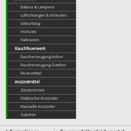
Ballons & Lampions
Luftschlangen & Girlanden
Geburtstag
Hochzeit
Halloween
Rauchfeuerwerk
Raucherzeugung Indoor
Raucherzeugung Outdoor
Feuerartikel
Anzündmittel
Zündschnüre
Elektrische Anzünder
Manuelle Anzünder
Zubehör