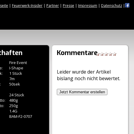
tseite
|
Feuerwerk-Insider
|
Partner
|
Presse
|
Impressum
|
Datenschutz
|
chaften
Kommentare
Fire Event
e:
I-Shape
Leider wurde der Artikel
k:
1 Stück
bislang noch nicht bewertet.
7m
:
50sek
Jetzt Kommentar erstellen
24 Stück
to:
480g
to:
250g
1.4G
BAM-F2-0707