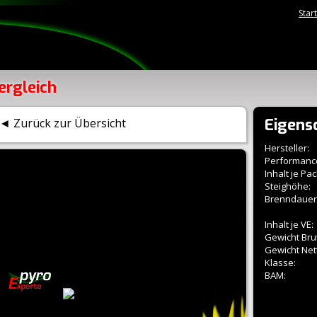
Star
ergleich
Eigens
◄ Zurück zur Übersicht
Hersteller:
Performanc
Inhalt je Pac
Steighöhe:
Brenndauer
Inhalt je VE:
Gewicht Brut
Gewicht Net
Klasse:
BAM: