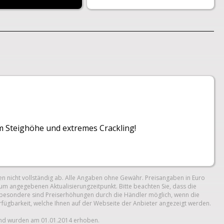
m Steighöhe und extremes Crackling!
n nicht vollständig ab. Alle Angaben ohne Gewähr. Preisangaben in Euro
um angegebenen Aktualisierungzeitpunkt. Bitte beachten Sie, dass die
 Insbesondere sind Preiserhöhungen durch die Händler möglich, wenn die
erfügbarkeit, welche Ihnen auf der Webseite der Anbieter angezeigt werden.
und wurden am 01.01.2014 erhoben.