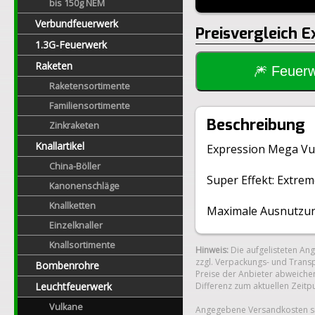
bis 150g NEM
Verbundfeuerwerk
Preisvergleich 
1.3G-Feuerwerk
Raketen
🎆 Feue
Raketensortimente
Familiensortimente
Beschreibung
Zinkraketen
Knallartikel
Expression Mega Vul
China-Böller
Super Effekt: Extre
Kanonenschläge
Knallketten
Maximale Ausnutzung
Einzelknaller
Knallsortimente
Hinweis:
Die aufgelisteten An
zzgl. Verpackungs- und Transp
Bombenrohre
Preise der Anbieter abweichen
Leuchtfeuerwerk
Differenz zum aktuellen Zeitp
Vulkane
Angegebene Versandkosten si