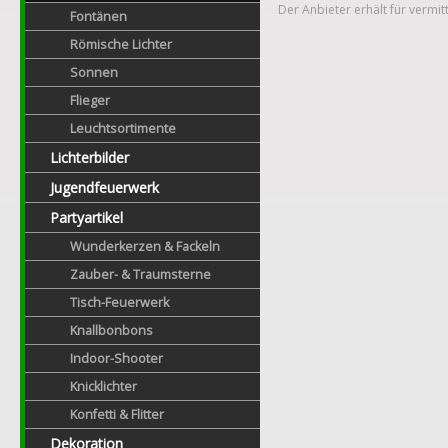
Der Anbieter erhält für vermit
Fontänen
Römische Lichter
Sonnen
Flieger
Leuchtsortimente
Lichterbilder
Jugendfeuerwerk
Partyartikel
Wunderkerzen & Fackeln
Zauber- & Traumsterne
Tisch-Feuerwerk
Knallbonbons
Indoor-Shooter
Knicklichter
Konfetti & Flitter
Dekoration