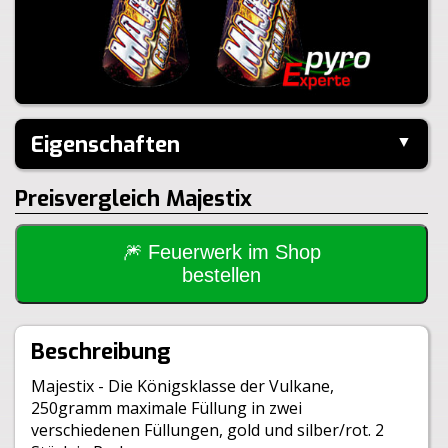
Eigenschaften
▼
Hersteller:
Panda
Preisvergleich Majestix
Inhalt je Pack:
2 Stück
Brenndauer:
60sek
Inhalt je VE:
20 Stück
🎆 Feuerwerk im Shop
Gewicht Brutto:
1305g
bestellen
Gewicht Netto:
460g
Klasse:
1.4G
BAM:
BAM-F2-0642
Beschreibung
Majestix - Die Königsklasse der Vulkane,
250gramm maximale Füllung in zwei
verschiedenen Füllungen, gold und silber/rot. 2