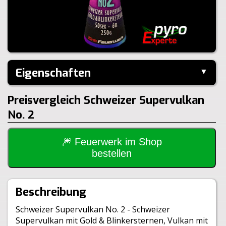
Eigenschaften
▼
Hersteller:
Zink-Feuerwerk
Preisvergleich Schweizer Supervulkan
Inhalt je Pack:
1 Stück
Steighöhe:
6m
No. 2
Brenndauer:
50sek
Inhalt je VE:
30 Stück
🎆 Feuerwerk im Shop
Gewicht Brutto:
400g
bestellen
Gewicht Netto:
250g
Klasse:
1.4G
BAM:
BAM-F2-0191
Beschreibung
Schweizer Supervulkan No. 2 - Schweizer
Supervulkan mit Gold & Blinkersternen, Vulkan mit