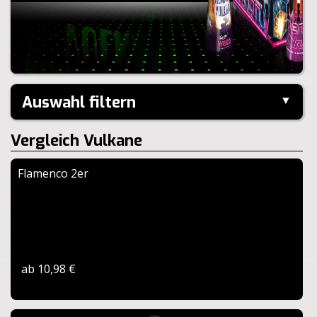
Auswahl filtern
▼
Kaliber:
Vergleich Vulkane
Schuss:
Steighöhe:
Flamenco 2er
Brenndauer:
Zurücksetzen
ab 10,98 €