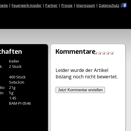
tseite
|
Feuerwerk-Insider
|
Partner
|
Presse
|
Impressum
|
Datenschutz
|
chaften
Kommentare
Keller
k:
2 Stück
Leider wurde der Artikel
bislang noch nicht bewertet.
400 Stück
5x6x3cm
to:
21g
Jetzt Kommentar erstellen
to:
5g
1.4S
BAM-PI-0546