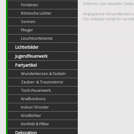
Differenz zum aktuellen Zeitp
Fontänen
Römische Lichter
Angegebene Versandkosten si
Der Anbieter erhält für vermit
Sonnen
Flieger
Leuchtsortimente
Lichterbilder
Jugendfeuerwerk
Partyartikel
Wunderkerzen & Fackeln
Zauber- & Traumsterne
Tisch-Feuerwerk
Knallbonbons
Indoor-Shooter
Knicklichter
Konfetti & Flitter
Dekoration