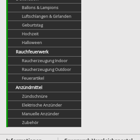
Ballons & Lampions
Luftschlangen & Girlanden
Geburtstag
Hochzeit
Halloween
Rauchfeuerwerk
Raucherzeugung Indoor
Raucherzeugung Outdoor
Feuerartikel
Anzündmittel
Zündschnüre
Elektrische Anzünder
Manuelle Anzünder
Zubehör