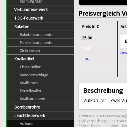
bis 150g NEM
Verbundfeuerwerk
Preisvergleich V
1.3G-Feuerwerk
Raketen
Preis in €
Anb
Raketensortimente
25,00
Familiensortimente
Zinkraketen
Ama
Knallartikel
China-Böller
Kanonenschläge
Knallketten
Beschreibung
Einzelknaller
Knallsortimente
Vulkan 2er - Zwei V
Bombenrohre
Leuchtfeuerwerk
Hinweis:
Die aufgelisteten An
zzgl. Verpackungs- und Transp
Vulkane
Preise der Anbieter abweichen