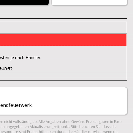
sten je nach Händler.
8:40:52
ugendfeuerwerk.
n nicht vollständig ab. Alle Angaben ohne Gewähr. Preisangaben in Euro
um angegebenen Aktualisierungzeitpunkt. Bitte beachten Sie, dass die
 Insbesondere sind Preiserhöhungen durch die Händler möglich, wenn die