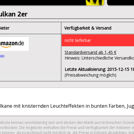
ulkan 2er
ieter
Verfügbarkeit & Versand
nicht lieferbar
Standardversand ab 1,45 €
zon
Hinweis: Unterschiedliche Versandko
Letzte Aktualisierung: 2015-12-15 1
(Preisabweichung möglich)
ulkane mit knisternden Leuchteffekten in bunten Farben, J
gebote können unvollständig sein und decken den Markt aus technischen Gründe
ortkosten. Die Angebote enthalten die Preise und Verfügbarkeit der Anbieter z
 können, da es technisch nicht möglich ist, die Preise in Echtzeit abzubilden.