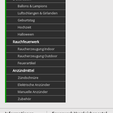
Ballons & Lampions
Luftschlangen & Girlanden
Geburtstag
Hochzeit
Halloween
Rauchfeuerwerk
Raucherzeugung Indoor
Raucherzeugung Outdoor
Feuerartikel
Anzündmittel
Zündschnüre
Elektrische Anzünder
Manuelle Anzünder
Zubehör