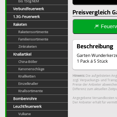
bis 150g NEM
Verbundfeuerwerk
Preisvergleich 
1.3G-Feuerwerk
Raketen
🎆 Feue
Raketensortimente
Familiensortimente
Beschreibung
Zinkraketen
Knallartikel
Garten Wunderkerze
1 Pack á 5 Stück
China-Böller
Kanonenschläge
Hinweis:
Die aufgelisteten An
Knallketten
zzgl. Verpackungs- und Transp
Einzelknaller
Preise der Anbieter abweichen
Differenz zum aktuellen Zeitp
Knallsortimente
Angegebene Versandkosten si
Bombenrohre
Der Anbieter erhält für vermit
Leuchtfeuerwerk
Vulkane