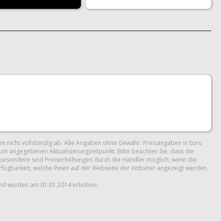
n nicht vollständig ab. Alle Angaben ohne Gewähr. Preisangaben in Euro
um angegebenen Aktualisierungzeitpunkt. Bitte beachten Sie, dass die
 Insbesondere sind Preiserhöhungen durch die Händler möglich, wenn die
erfügbarkeit, welche Ihnen auf der Webseite der Anbieter angezeigt werden.
und wurden am 01.01.2014 erhoben.