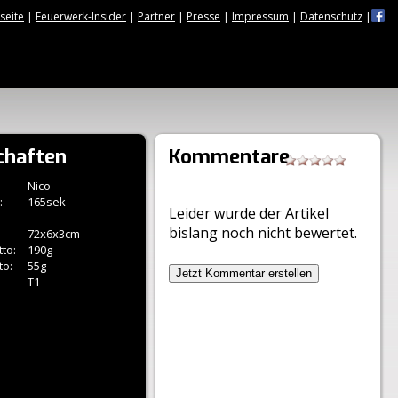
tseite
|
Feuerwerk-Insider
|
Partner
|
Presse
|
Impressum
|
Datenschutz
|
chaften
Kommentare
Nico
:
165sek
Leider wurde der Artikel
bislang noch nicht bewertet.
72x6x3cm
to:
190g
to:
55g
Jetzt Kommentar erstellen
T1