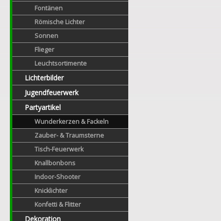
Fontänen
Römische Lichter
Sonnen
Flieger
Leuchtsortimente
Lichterbilder
Jugendfeuerwerk
Partyartikel
Wunderkerzen & Fackeln
Zauber- & Traumsterne
Tisch-Feuerwerk
Knallbonbons
Indoor-Shooter
Knicklichter
Konfetti & Flitter
Dekoration