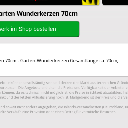
Garten Wunderkerzen 70cm
rwerk im Shop bestellen
n 70cm - Garten-Wunderkerzen Gesamtlänge ca. 70cm,
gebote können unvollständig sein und decken den Markt aus technischen Gründe
ortkosten. Die Angebote enthalten die Preise und Verfügbarkeit der Anbieter z
 können, da es technisch nicht möglich ist, die Preise in Echtzeit abzubilden.
unkt und der letzten Aktualisierung hoch ist. Maßgebend ist der Preis und die V
nd soweit nicht anders angegeben, die Inlands-Versandkosten (Deutschland) 
telte Verkäufe eine Provision oder einen Betrag für vermittelte Besucher.