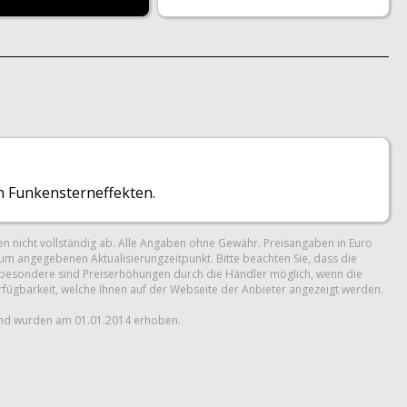
 Funkensterneffekten.
n nicht vollständig ab. Alle Angaben ohne Gewähr. Preisangaben in Euro
um angegebenen Aktualisierungzeitpunkt. Bitte beachten Sie, dass die
 Insbesondere sind Preiserhöhungen durch die Händler möglich, wenn die
erfügbarkeit, welche Ihnen auf der Webseite der Anbieter angezeigt werden.
und wurden am 01.01.2014 erhoben.