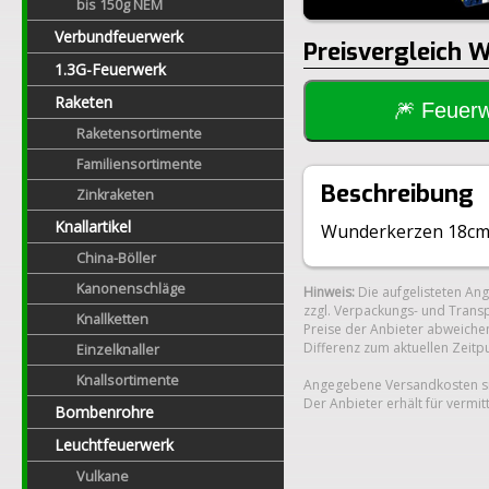
bis 150g NEM
Verbundfeuerwerk
Preisvergleich 
1.3G-Feuerwerk
Raketen
🎆 Feue
Raketensortimente
Familiensortimente
Beschreibung
Zinkraketen
Knallartikel
Wunderkerzen 18cm 
China-Böller
Kanonenschläge
Hinweis:
Die aufgelisteten An
zzgl. Verpackungs- und Transp
Knallketten
Preise der Anbieter abweichen
Differenz zum aktuellen Zeitp
Einzelknaller
Knallsortimente
Angegebene Versandkosten si
Der Anbieter erhält für vermit
Bombenrohre
Leuchtfeuerwerk
Vulkane