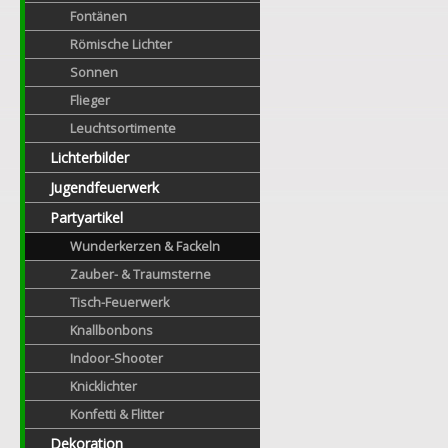
Fontänen
Römische Lichter
Sonnen
Flieger
Leuchtsortimente
Lichterbilder
Jugendfeuerwerk
Partyartikel
Wunderkerzen & Fackeln
Zauber- & Traumsterne
Tisch-Feuerwerk
Knallbonbons
Indoor-Shooter
Knicklichter
Konfetti & Flitter
Dekoration