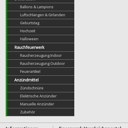
Ballons & Lampions
Luftschlangen & Girlanden
Geburtstag
Hochzeit
Halloween
Rauchfeuerwerk
Raucherzeugung Indoor
Raucherzeugung Outdoor
Feuerartikel
Anzündmittel
Zündschnüre
Elektrische Anzünder
Manuelle Anzünder
Zubehör