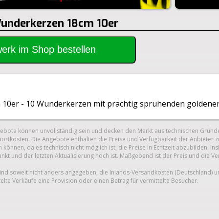
Wunderkerzen 18cm 10er
rwerk im Shop bestellen
10er - 10 Wunderkerzen mit prächtig sprühenden goldenen
gebote können unvollständig sein und decken den Markt aus technischen Gründe
ortkosten. Die Angebote enthalten die Preise und Verfügbarkeit der Anbieter z
 können, da es technisch nicht möglich ist, die Preise in Echtzeit abzubilden.
unkt und der letzten Aktualisierung hoch ist. Maßgebend ist der Preis und die V
nd soweit nicht anders angegeben, die Inlands-Versandkosten (Deutschland) 
telte Verkäufe eine Provision oder einen Betrag für vermittelte Besucher.