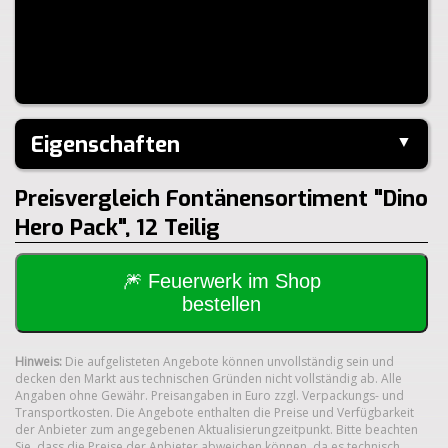
Eigenschaften
▼
Hersteller:
Weco
Preisvergleich Fontänensortiment "Dino
Klasse:
1.4S
Hero Pack", 12 Teilig
🎆 Feuerwerk im Shop
bestellen
Hinweis:
Die aufgelisteten Angebote können unvollständig sein und
decken den Markt aus technischen Gründen nicht vollständig ab. Alle
Angaben ohne Gewähr. Preisangaben in Euro zzgl. Verpackungs- und
Transportkosten. Die Angebote enthalten die Preise und Verfügbarkeit
der Anbieter zum angegebenen Aktualisierungzeitpunkt. Bitte beachten
Sie, dass die Preise der Anbieter abweichen können, da es technisch