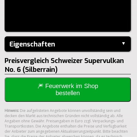
Eigenschaften
▼
Hersteller:
Zink-Feuerwerk
Preisvergleich Schweizer Supervulkan
Klasse:
1.4G
No. 6 (Silberrain)
🎆 Feuerwerk im Shop
bestellen
Hinweis:
Die aufgelisteten Angebote können unvollständig sein und
decken den Markt aus technischen Gründen nicht vollständig ab. Alle
Angaben ohne Gewähr. Preisangaben in Euro zzgl. Verpackungs- und
Transportkosten. Die Angebote enthalten die Preise und Verfügbarkeit
der Anbieter zum angegebenen Aktualisierungzeitpunkt. Bitte beachten
Sie, dass die Preise der Anbieter abweichen können, da es technisch