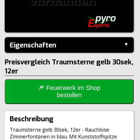
Eigenschaften
▼
Hersteller:
Weco
Preisvergleich Traumsterne gelb 30sek,
Inhalt je Pack:
12 Stück
Brenndauer:
30sek
12er
Inhalt je VE:
12 Stück
Klasse:
T1
🎆 Feuerwerk im Shop
BAM:
BAM-PT1-0773
bestellen
Beschreibung
Traumsterne gelb 30sek, 12er - Rauchlose
Zimmerfontänen in blau. Mit Kunststoffspitze